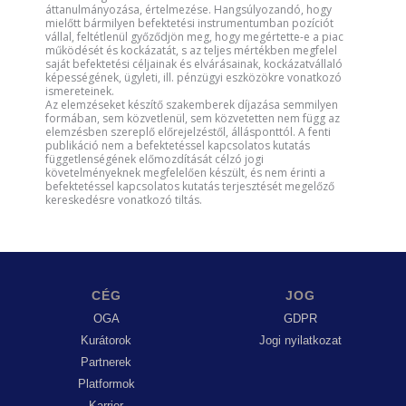
áttanulmányozása, értelmezése. Hangsúlyozandó, hogy
mielőtt bármilyen befektetési instrumentumban pozíciót
vállal, feltétlenül győződjön meg, hogy megértette-e a piac
működését és kockázatát, s az teljes mértékben megfelel
saját befektetési céljainak és elvárásainak, kockázatvállaló
képességének, ügyleti, ill. pénzügyi eszközökre vonatkozó
ismereteinek.
Az elemzéseket készítő szakemberek díjazása semmilyen
formában, sem közvetlenül, sem közvetetten nem függ az
elemzésben szereplő előrejelzéstől, állásponttól. A fenti
publikáció nem a befektetéssel kapcsolatos kutatás
függetlenségének előmozdítását célzó jogi
követelményeknek megfelelően készült, és nem érinti a
befektetéssel kapcsolatos kutatás terjesztését megelőző
kereskedésre vonatkozó tiltás.
CÉG
JOG
OGA
GDPR
Kurátorok
Jogi nyilatkozat
Partnerek
Platformok
Karrier