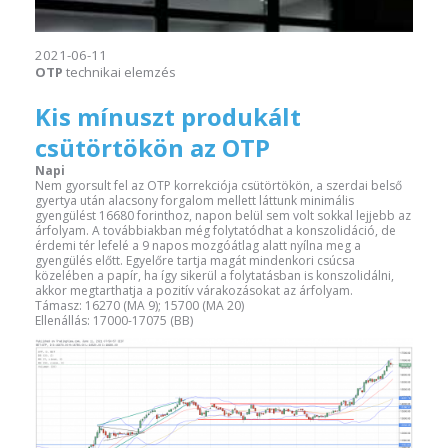
2021-06-11
OTP
technikai elemzés
Kis mínuszt produkált
csütörtökön az OTP
Napi
Nem gyorsult fel az OTP korrekciója csütörtökön, a szerdai belső
gyertya után alacsony forgalom mellett láttunk minimális
gyengülést 16680 forinthoz, napon belül sem volt sokkal lejjebb az
árfolyam. A továbbiakban még folytatódhat a konszolidáció, de
érdemi tér lefelé a 9 napos mozgóátlag alatt nyílna meg a
gyengülés előtt. Egyelőre tartja magát mindenkori csúcsa
közelében a papír, ha így sikerül a folytatásban is konszolidálni,
akkor megtarthatja a pozitív várakozásokat az árfolyam.
Támasz: 16270 (MA 9); 15700 (MA 20)
Ellenállás: 17000-17075 (BB)