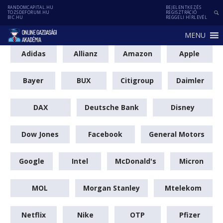
RANDOMCAPITAL.HU
BEJELENTKEZÉS
TOZSDEFORUM.HU
REGISZTRÁCIÓ
BIC.HU
REGGELI HÍRLEVÉL
MENU
Adidas
Allianz
Amazon
Apple
Bayer
BUX
Citigroup
Daimler
DAX
Deutsche Bank
Disney
Dow Jones
Facebook
General Motors
Google
Intel
McDonald's
Micron
MOL
Morgan Stanley
Mtelekom
Netflix
Nike
OTP
Pfizer