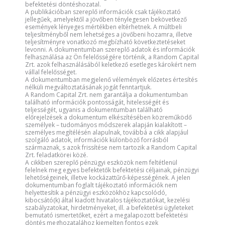
befektetési döntéshozatal.
A publikációban szereplő információk csak tájékoztató
jellegűek, amelyektől a jövőben ténylegesen bekövetkező
események lényeges mértékben eltérhetnek. A múltbeli
teljesítményből nem lehetséges a jövőbeni hozamra, illetve
teljesítményre vonatkozó megbízható következtetéseket
levonni. A dokumentumban szereplő adatok és információk
felhasználása az Ön felelősségére történik, a Random Capital
Zrt. azok felhasználásából keletkező esetleges károkért nem
vállal felelősséget.
A dokumentumban megjelenő vélemények előzetes értesítés
nélküli megváltoztatásának jogát fenntartjuk.
A Random Capital Zrt. nem garantálja a dokumentumban
található információk pontosságát, hitelességét és
teljességét, ugyanis a dokumentumban található
előrejelzések a dokumentum elkészítésében közreműködő
személyek – tudományos módszerek alapján kialakított –
személyes megítélésén alapulnak, továbbá a cikk alapjául
szolgáló adatok, információk különböző forrásból
származnak, s azok frissítése nem tartozik a Random Capital
Zrt. feladatkörei közé.
A cikkben szereplő pénzügyi eszközök nem feltétlenül
felelnek meg egyes befektetők befektetési céljainak, pénzügyi
lehetőségeinek, illetve kockázattűrő-képességének. A jelen
dokumentumban foglalt tájékoztató információk nem
helyettesítik a pénzügyi eszközökhöz kapcsolódó,
kibocsátó(k) által kiadott hivatalos tájékoztatókat, kezelési
szabályzatokat, hirdetményeket, ill. a befektetési ügyleteket
bemutató ismertetőket, ezért a megalapozott befektetési
döntés meghozatalához kiemelten fontos ezek