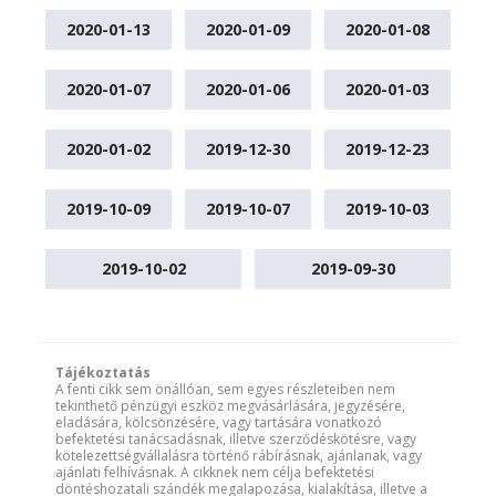
2020-01-13
2020-01-09
2020-01-08
2020-01-07
2020-01-06
2020-01-03
2020-01-02
2019-12-30
2019-12-23
2019-10-09
2019-10-07
2019-10-03
2019-10-02
2019-09-30
Tájékoztatás
A fenti cikk sem önállóan, sem egyes részleteiben nem
tekinthető pénzügyi eszköz megvásárlására, jegyzésére,
eladására, kölcsönzésére, vagy tartására vonatkozó
befektetési tanácsadásnak, illetve szerződéskötésre, vagy
kötelezettségvállalásra történő rábírásnak, ajánlanak, vagy
ajánlati felhívásnak. A cikknek nem célja befektetési
döntéshozatali szándék megalapozása, kialakítása, illetve a