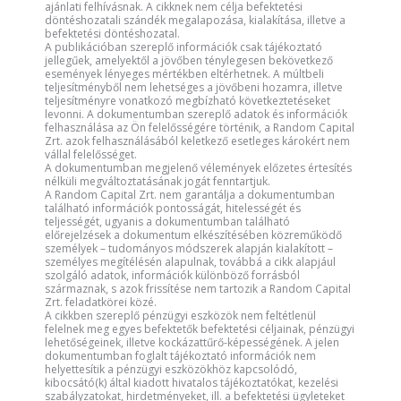
ajánlati felhívásnak. A cikknek nem célja befektetési
döntéshozatali szándék megalapozása, kialakítása, illetve a
befektetési döntéshozatal.
A publikációban szereplő információk csak tájékoztató
jellegűek, amelyektől a jövőben ténylegesen bekövetkező
események lényeges mértékben eltérhetnek. A múltbeli
teljesítményből nem lehetséges a jövőbeni hozamra, illetve
teljesítményre vonatkozó megbízható következtetéseket
levonni. A dokumentumban szereplő adatok és információk
felhasználása az Ön felelősségére történik, a Random Capital
Zrt. azok felhasználásából keletkező esetleges károkért nem
vállal felelősséget.
A dokumentumban megjelenő vélemények előzetes értesítés
nélküli megváltoztatásának jogát fenntartjuk.
A Random Capital Zrt. nem garantálja a dokumentumban
található információk pontosságát, hitelességét és
teljességét, ugyanis a dokumentumban található
előrejelzések a dokumentum elkészítésében közreműködő
személyek – tudományos módszerek alapján kialakított –
személyes megítélésén alapulnak, továbbá a cikk alapjául
szolgáló adatok, információk különböző forrásból
származnak, s azok frissítése nem tartozik a Random Capital
Zrt. feladatkörei közé.
A cikkben szereplő pénzügyi eszközök nem feltétlenül
felelnek meg egyes befektetők befektetési céljainak, pénzügyi
lehetőségeinek, illetve kockázattűrő-képességének. A jelen
dokumentumban foglalt tájékoztató információk nem
helyettesítik a pénzügyi eszközökhöz kapcsolódó,
kibocsátó(k) által kiadott hivatalos tájékoztatókat, kezelési
szabályzatokat, hirdetményeket, ill. a befektetési ügyleteket