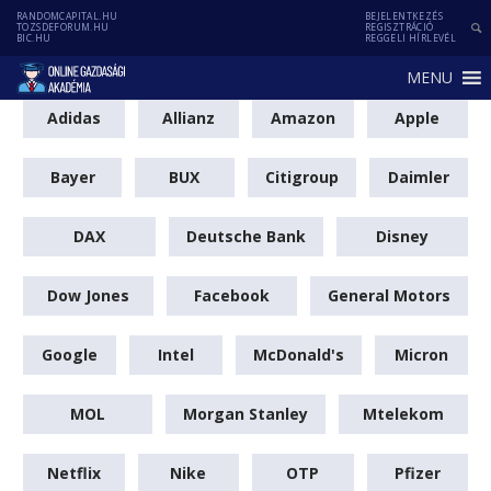
RANDOMCAPITAL.HU
BEJELENTKEZÉS
TOZSDEFORUM.HU
REGISZTRÁCIÓ
BIC.HU
REGGELI HÍRLEVÉL
MENU
Adidas
Allianz
Amazon
Apple
Bayer
BUX
Citigroup
Daimler
DAX
Deutsche Bank
Disney
Dow Jones
Facebook
General Motors
Google
Intel
McDonald's
Micron
MOL
Morgan Stanley
Mtelekom
Netflix
Nike
OTP
Pfizer