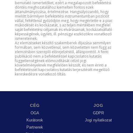
bemutató ismertetőket, ezért a megalapozott befektetési
döntés meghozatalához kiemelten fontos ezek
áttanulmányozása, értelmezése. Hangsúlyozandó, hogy
mielőtt bármilyen befektetési instrumentumban pozíciót
vállal, feltétlenül győződjön meg, hogy megértette-e a piac
működését és kockázatát, s az teljes mértékben megfelel
saját befektetési céljainak és elvárásainak, kockázatvállaló
képességének, ügyleti, ill. pénzügyi eszközökre vonatkozó
ismereteinek.
Az elemzéseket készítő szakemberek díjazása semmilyen
formában, sem közvetlenül, sem közvetetten nem függ az
elemzésben szereplő előrejelzéstől, állásponttól. A fenti
publikáció nem a befektetéssel kapcsolatos kutatás
függetlenségének előmozdítását célzó jogi
követelményeknek megfelelően készült, és nem érinti a
befektetéssel kapcsolatos kutatás terjesztését megelőző
kereskedésre vonatkozó tiltás.
CÉG
JOG
OGA
GDPR
Kurátorok
Jogi nyilatkozat
Partnerek