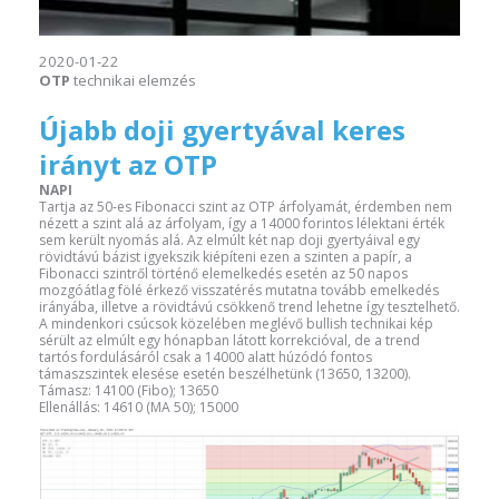
2020-01-22
OTP
technikai elemzés
Újabb doji gyertyával keres
irányt az OTP
NAPI
Tartja az 50-es Fibonacci szint az OTP árfolyamát, érdemben nem
nézett a szint alá az árfolyam, így a 14000 forintos lélektani érték
sem került nyomás alá. Az elmúlt két nap doji gyertyáival egy
rövidtávú bázist igyekszik kiépíteni ezen a szinten a papír, a
Fibonacci szintről történő elemelkedés esetén az 50 napos
mozgóátlag fölé érkező visszatérés mutatna tovább emelkedés
irányába, illetve a rövidtávú csökkenő trend lehetne így tesztelhető.
A mindenkori csúcsok közelében meglévő bullish technikai kép
sérült az elmúlt egy hónapban látott korrekcióval, de a trend
tartós fordulásáról csak a 14000 alatt húzódó fontos
támaszszintek elesése esetén beszélhetünk (13650, 13200).
Támasz: 14100 (Fibo); 13650
Ellenállás: 14610 (MA 50); 15000