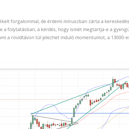
elt forgalommal, de érdemi mínuszban zárta a kereskedést
a folytatásban, a kérdés, hogy ismét megtartja-e a gyengül
mi a rövidtávon túl jelezhet induló momentumot, a 13000-es