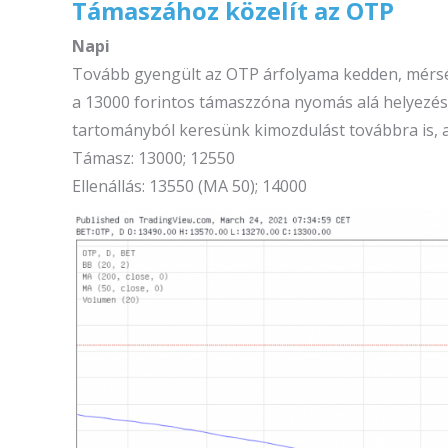
Támaszához közelít az OTP
Napi
Tovább gyengült az OTP árfolyama kedden, mérsék
a 13000 forintos támaszzóna nyomás alá helyezése 
tartományból keresünk kimozdulást továbbra is, a
Támasz: 13000; 12550
Ellenállás: 13550 (MA 50); 14000