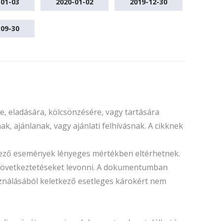
-01-03
2020-01-02
2019-12-30
-09-30
, eladására, kölcsönzésére, vagy tartására
k, ajánlanak, vagy ajánlati felhívásnak. A cikknek
tkező események lényeges mértékben eltérhetnek.
ó következtetéseket levonni. A dokumentumban
sználásából keletkező esetleges károkért nem