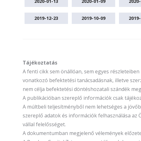
2020-01-13
2020-01-09
2020-
2019-12-23
2019-10-09
2019-
Tájékoztatás
A fenti cikk sem önállóan, sem egyes részleteibe
vonatkozó befektetési tanácsadásnak, illetve szerz
nem célja befektetési döntéshozatali szándék megal
A publikációban szereplő információk csak tájék
A múltbeli teljesítményből nem lehetséges a jöv
szereplő adatok és információk felhasználása az 
vállal felelősséget.
A dokumentumban megjelenő vélemények előzetes é