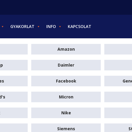
GYAKORLAT
INFO
KAPCSOLAT
Amazon
up
Daimler
es
Facebook
Gene
d's
Micron
x
Nike
Siemens
S