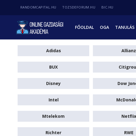
RANDOMCAPITAL.HU
TOZSDEFORUM.HU
BIC.HU
FŐOLDAL
OGA
TANULÁS
Adidas
Allianz
BUX
Citigro
Disney
Dow Jon
Intel
McDonal
Mtelekom
Netfli
Richter
RWE