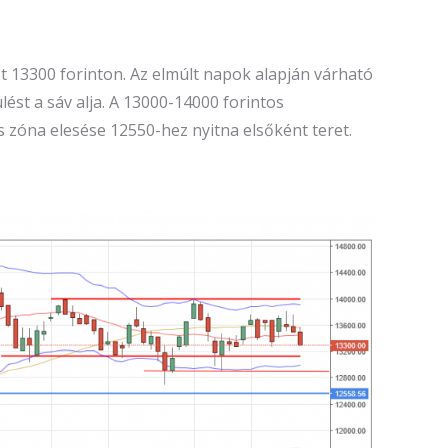
 13300 forinton. Az elmúlt napok alapján várható
ést a sáv alja. A 13000-14000 forintos
 zóna elesése 12550-hez nyitna elsőként teret.