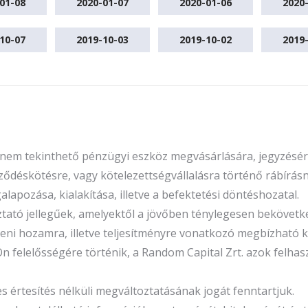
01-08
2020-01-07
2020-01-06
2020
10-07
2019-10-03
2019-10-02
2019
n nem tekinthető pénzügyi eszköz megvásárlására, jegyzésére
ődéskötésre, vagy kötelezettségvállalásra történő rábírásna
apozása, kialakítása, illetve a befektetési döntéshozatal.
oztató jellegűek, amelyektől a jövőben ténylegesen beköve
őbeni hozamra, illetve teljesítményre vonatkozó megbízhat
Ön felelősségére történik, a Random Capital Zrt. azok felha
rtesítés nélküli megváltoztatásának jogát fenntartjuk.