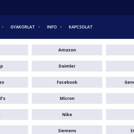
GYAKORLAT
INFO
KAPCSOLAT
Amazon
up
Daimler
es
Facebook
Gene
d's
Micron
x
Nike
Siemens
S