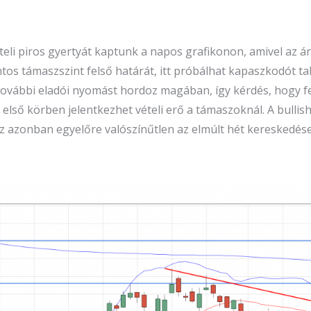
 teli piros gyertyát kaptunk a napos grafikonon, amivel az 
ntos támaszszint felső határát, itt próbálhat kapaszkodót ta
további eladói nyomást hordoz magában, így kérdés, hogy fel 
, első körben jelentkezhet vételi erő a támaszoknál. A bullis
z azonban egyelőre valószínűtlen az elmúlt hét kereskedése