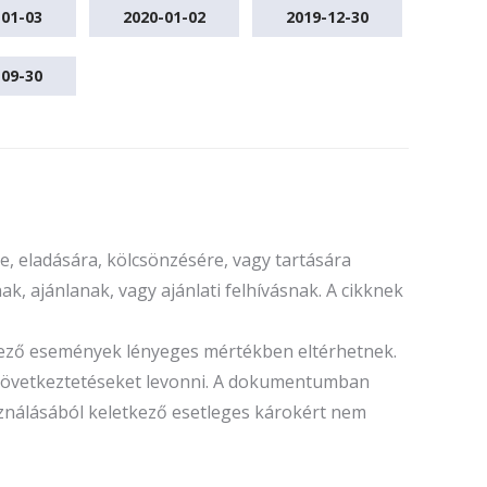
-01-03
2020-01-02
2019-12-30
-09-30
, eladására, kölcsönzésére, vagy tartására
k, ajánlanak, vagy ajánlati felhívásnak. A cikknek
tkező események lényeges mértékben eltérhetnek.
ó következtetéseket levonni. A dokumentumban
sználásából keletkező esetleges károkért nem