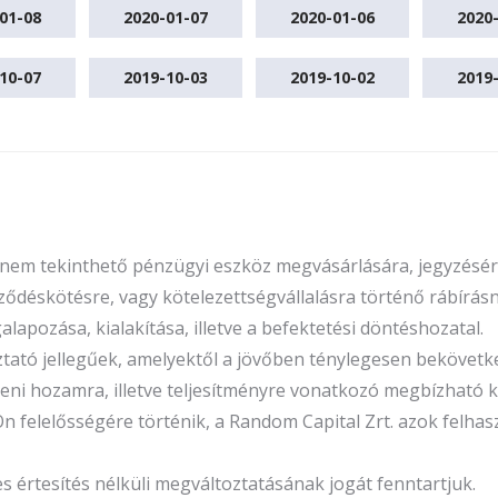
01-08
2020-01-07
2020-01-06
2020
10-07
2019-10-03
2019-10-02
2019
n nem tekinthető pénzügyi eszköz megvásárlására, jegyzésére
ődéskötésre, vagy kötelezettségvállalásra történő rábírásna
apozása, kialakítása, illetve a befektetési döntéshozatal.
oztató jellegűek, amelyektől a jövőben ténylegesen beköve
őbeni hozamra, illetve teljesítményre vonatkozó megbízhat
Ön felelősségére történik, a Random Capital Zrt. azok felha
rtesítés nélküli megváltoztatásának jogát fenntartjuk.