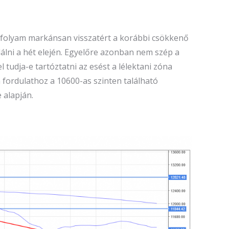
árfolyam markánsan visszatért a korábbi csökkenő
lálni a hét elején. Egyelőre azonban nem szép a
tudja-e tartóztatni az esést a lélektani zóna
h fordulathoz a 10600-as szinten található
 alapján.