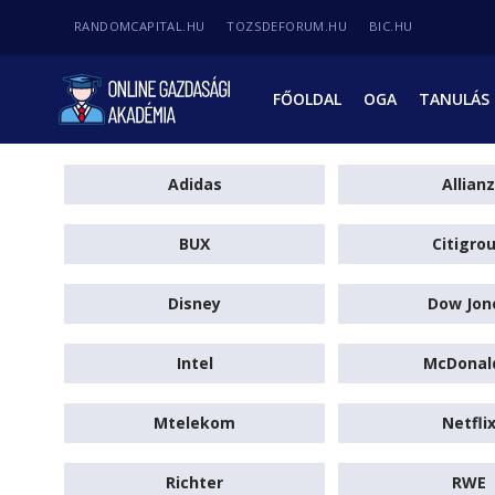
RANDOMCAPITAL.HU
TOZSDEFORUM.HU
BIC.HU
FŐOLDAL
OGA
TANULÁS
Adidas
Allianz
BUX
Citigro
Disney
Dow Jon
Intel
McDonal
Mtelekom
Netfli
Richter
RWE