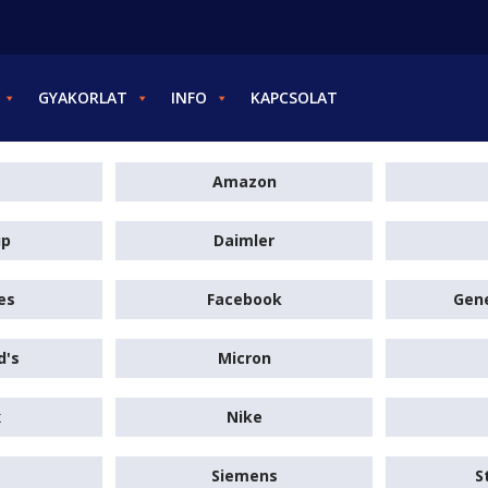
GYAKORLAT
INFO
KAPCSOLAT
Amazon
up
Daimler
es
Facebook
Gene
d's
Micron
x
Nike
Siemens
S