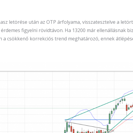
sz letörése után az OTP árfolyama, visszatesztelve a letört 
érdemes figyelni rövidtávon. Ha 13200 már ellenállásnak biz
 a csökkenő korrekciós trend meghatározó, ennek átlépéséi