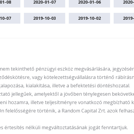
01-08
2020-01-07
2020-01-06
2020
10-07
2019-10-03
2019-10-02
2019
n nem tekinthető pénzügyi eszköz megvásárlására, jegyzésére
ődéskötésre, vagy kötelezettségvállalásra történő rábírásna
apozása, kialakítása, illetve a befektetési döntéshozatal.
oztató jellegűek, amelyektől a jövőben ténylegesen beköve
őbeni hozamra, illetve teljesítményre vonatkozó megbízhat
Ön felelősségére történik, a Random Capital Zrt. azok felha
rtesítés nélküli megváltoztatásának jogát fenntartjuk.