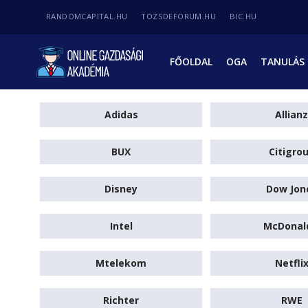
RANDOMCAPITAL.HU
TOZSDEFORUM.HU
BIC.HU
FŐOLDAL
OGA
TANULÁS
Adidas
Allianz
BUX
Citigro
Disney
Dow Jon
Intel
McDonal
Mtelekom
Netfli
Richter
RWE