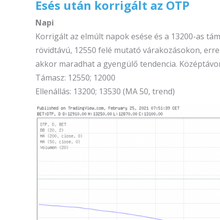
Esés után korrigált az OTP
Napi
Korrigált az elmúlt napok esése és a 13200-as táma
rövidtávú, 12550 felé mutató várakozásokon, erre 
akkor maradhat a gyengülő tendencia. Középtávon
Támasz: 12550; 12000
Ellenállás: 13200; 13530 (MA 50, trend)