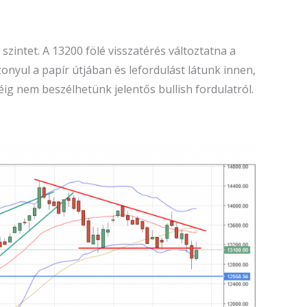
szintet. A 13200 fölé visszatérés változtatna a
onyul a papír útjában és lefordulást látunk innen,
g nem beszélhetünk jelentős bullish fordulatról.