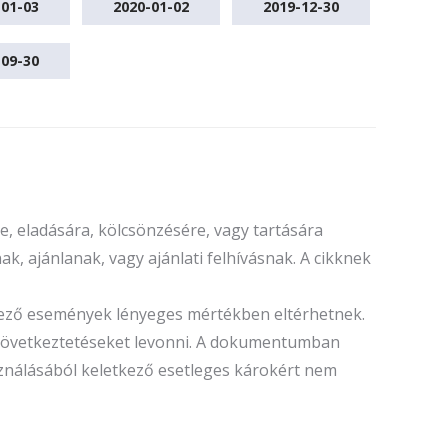
-01-03
2020-01-02
2019-12-30
-09-30
, eladására, kölcsönzésére, vagy tartására
k, ajánlanak, vagy ajánlati felhívásnak. A cikknek
tkező események lényeges mértékben eltérhetnek.
ó következtetéseket levonni. A dokumentumban
sználásából keletkező esetleges károkért nem