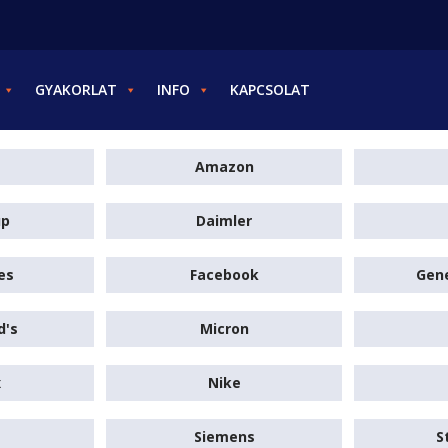
GYAKORLAT
INFO
KAPCSOLAT
Amazon
up
Daimler
es
Facebook
Gene
d's
Micron
x
Nike
Siemens
S