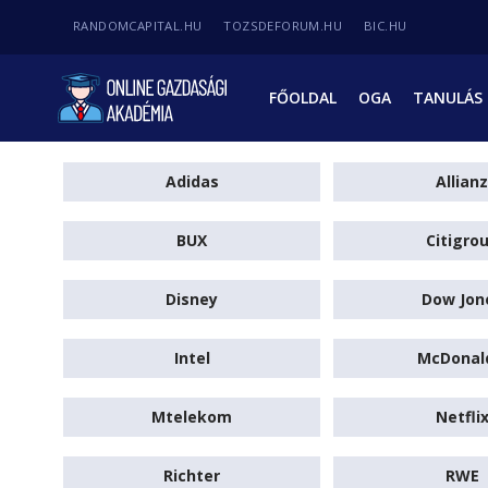
RANDOMCAPITAL.HU
TOZSDEFORUM.HU
BIC.HU
FŐOLDAL
OGA
TANULÁS
Adidas
Allianz
BUX
Citigro
Disney
Dow Jon
Intel
McDonal
Mtelekom
Netfli
Richter
RWE