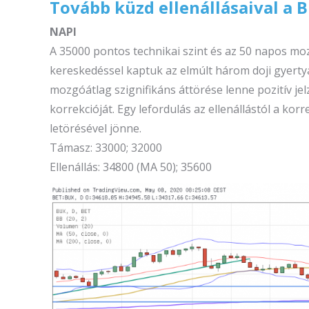
Tovább küzd ellenállásaival a 
NAPI
A 35000 pontos technikai szint és az 50 napos moz
kereskedéssel kaptuk az elmúlt három doji gyerty
mozgóátlag szignifikáns áttörése lenne pozitív jelz
korrekcióját. Egy lefordulás az ellenállástól a k
letörésével jönne.
Támasz: 33000; 32000
Ellenállás: 34800 (MA 50); 35600