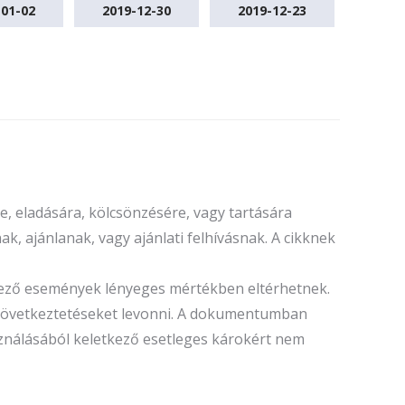
-01-02
2019-12-30
2019-12-23
, eladására, kölcsönzésére, vagy tartására
k, ajánlanak, vagy ajánlati felhívásnak. A cikknek
tkező események lényeges mértékben eltérhetnek.
ó következtetéseket levonni. A dokumentumban
sználásából keletkező esetleges károkért nem