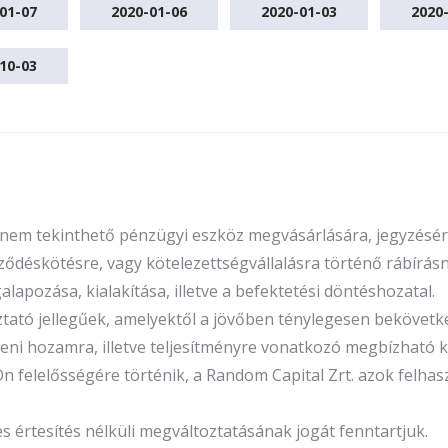
01-07
2020-01-06
2020-01-03
2020
10-03
n nem tekinthető pénzügyi eszköz megvásárlására, jegyzésére
ődéskötésre, vagy kötelezettségvállalásra történő rábírásna
apozása, kialakítása, illetve a befektetési döntéshozatal.
oztató jellegűek, amelyektől a jövőben ténylegesen beköve
őbeni hozamra, illetve teljesítményre vonatkozó megbízhat
Ön felelősségére történik, a Random Capital Zrt. azok felha
rtesítés nélküli megváltoztatásának jogát fenntartjuk.