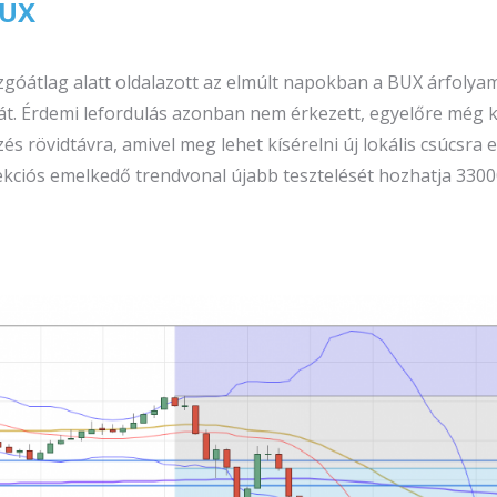
BUX
góátlag alatt oldalazott az elmúlt napokban a BUX árfolyam
át. Érdemi lefordulás azonban nem érkezett, egyelőre még k
és rövidtávra, amivel meg lehet kísérelni új lokális csúcsra
orrekciós emelkedő trendvonal újabb tesztelését hozhatja 330