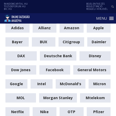
RANDOMCAPITAL.HU
BEJELENTKEZÉS
TOZSDEFORUM.HU
REGISZTRÁCIÓ
BIC.HU
REGGELI HÍRLEVÉL
MENU
Adidas
Allianz
Amazon
Apple
Bayer
BUX
Citigroup
Daimler
DAX
Deutsche Bank
Disney
Dow Jones
Facebook
General Motors
Google
Intel
McDonald's
Micron
MOL
Morgan Stanley
Mtelekom
Netflix
Nike
OTP
Pfizer