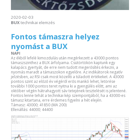
2020-02-03
BUX
technikai elemzés
Fontos támaszra helyez
nyomást a BUX
NAPI
Az ékből lefelé kimozdulás után megérkezett a 43000 pontos
támaszszinthez a BUX árfolyama. Csütörtökön kaptunk egy
kalapács gyertyát, de erre nem tudott megerősítés érkezni, a
nyomás maradt a támaszokon egyelőre. Az indikátorok negatív
jelzésben, az RSI csak most közelíti a túladott értékeket. A 43000
pontos szint az előző év végéről erős mankó lehet, letörése
további 1000 pontos teret nyitna ki a gyengülés előtt, ami az
október végén hátrahagyott sáv tetejének tesztelését is jelentené.
Fontos lenne tehát a technikai kép szempontjából, ha a 43000-es
támasz kitartana, erre érdemes figyelni a hét elején.
Támasz: 43000; 41850 (MA 200)
Ellenállás: 44000; 44400