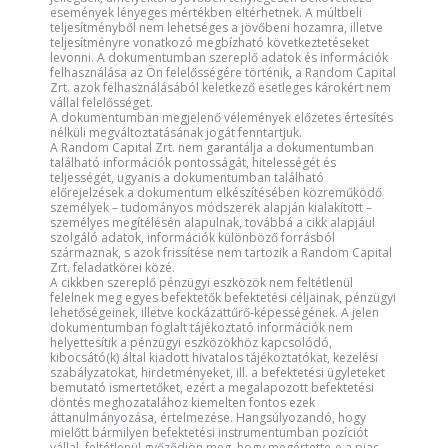
események lényeges mértékben eltérhetnek. A múltbeli
teljesítményből nem lehetséges a jövőbeni hozamra, illetve
teljesítményre vonatkozó megbízható következtetéseket
levonni. A dokumentumban szereplő adatok és információk
felhasználása az Ön felelősségére történik, a Random Capital
Zrt. azok felhasználásából keletkező esetleges károkért nem
vállal felelősséget.
A dokumentumban megjelenő vélemények előzetes értesítés
nélküli megváltoztatásának jogát fenntartjuk.
A Random Capital Zrt. nem garantálja a dokumentumban
található információk pontosságát, hitelességét és
teljességét, ugyanis a dokumentumban található
előrejelzések a dokumentum elkészítésében közreműködő
személyek – tudományos módszerek alapján kialakított –
személyes megítélésén alapulnak, továbbá a cikk alapjául
szolgáló adatok, információk különböző forrásból
származnak, s azok frissítése nem tartozik a Random Capital
Zrt. feladatkörei közé.
A cikkben szereplő pénzügyi eszközök nem feltétlenül
felelnek meg egyes befektetők befektetési céljainak, pénzügyi
lehetőségeinek, illetve kockázattűrő-képességének. A jelen
dokumentumban foglalt tájékoztató információk nem
helyettesítik a pénzügyi eszközökhöz kapcsolódó,
kibocsátó(k) által kiadott hivatalos tájékoztatókat, kezelési
szabályzatokat, hirdetményeket, ill. a befektetési ügyleteket
bemutató ismertetőket, ezért a megalapozott befektetési
döntés meghozatalához kiemelten fontos ezek
áttanulmányozása, értelmezése. Hangsúlyozandó, hogy
mielőtt bármilyen befektetési instrumentumban pozíciót
vállal, feltétlenül győződjön meg, hogy megértette-e a piac