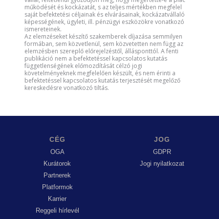
működését és kockázatát, s az teljes mértékben megfelel
saját befektetési céljainak és elvárásainak, kockázatvállaló
képességének, ügyleti, ill. pénzügyi eszközökre vonatkozó
ismereteinek.
Az elemzéseket készítő szakemberek díjazása semmilyen
formában, sem közvetlenül, sem közvetetten nem függ az
elemzésben szereplő előrejelzéstől, állásponttól. A fenti
publikáció nem a befektetéssel kapcsolatos kutatás
függetlenségének előmozdítását célzó jogi
követelményeknek megfelelően készült, és nem érinti a
befektetéssel kapcsolatos kutatás terjesztését megelőző
kereskedésre vonatkozó tiltás.
CÉG
JOG
OGA
GDPR
Kurátorok
Jogi nyilatkozat
Partnerek
Platformok
Karrier
Reggeli hírlevél