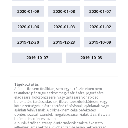
2020-01-09
2020-01-08
2020-01-07
2020-01-06
2020-01-03
2020-01-02
2019-12-30
2019-12-23
2019-10-09
2019-10-07
2019-10-03
Tájékoztatás
A fenti cikk sem önállóan, sem egyes részleteiben nem
tekinthető pénzügyi eszköz megvásárlására, jegyzésére,
eladására, kölcsönzésére, vagy tartására vonatkozó
befektetési tanácsadásnak, illetve szerződéskötésre, vagy
kötelezettségvállalásra történő rábírásnak, ajánlanak, vagy
ajánlati felhívásnak. A cikknek nem célja befektetési
döntéshozatali szándék megalapozása, kialakítása, illetve a
befektetési döntéshozatal.
A publikációban szereplő információk csak tájékoztató
jellegűek, amelyektől a jövőben ténylegesen bekövetkező