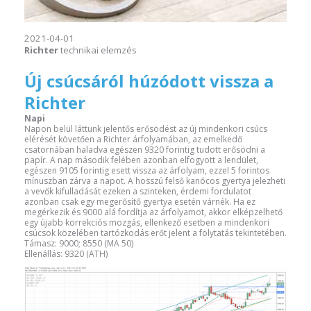
2021-04-01
Richter
technikai elemzés
Új csúcsáról húzódott vissza a
Richter
Napi
Napon belül láttunk jelentős erősödést az új mindenkori csúcs
elérését követően a Richter árfolyamában, az emelkedő
csatornában haladva egészen 9320 forintig tudott erősödni a
papír. A nap második felében azonban elfogyott a lendület,
egészen 9105 forintig esett vissza az árfolyam, ezzel 5 forintos
mínuszban zárva a napot. A hosszú felső kanócos gyertya jelezheti
a vevők kifulladását ezeken a szinteken, érdemi fordulatot
azonban csak egy megerősítő gyertya esetén várnék. Ha ez
megérkezik és 9000 alá fordítja az árfolyamot, akkor elképzelhető
egy újabb korrekciós mozgás, ellenkező esetben a mindenkori
csúcsok közelében tartózkodás erőt jelent a folytatás tekintetében.
Támasz: 9000; 8550 (MA 50)
Ellenállás: 9320 (ATH)