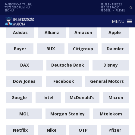
RANDOMCAPITAL.HU
BEJELENTKEZÉS
TOZSDEFORUM.HU
REGISZTRÁCIÓ
BIC.HU
REGGELI HÍRLEVÉL
MENU
Adidas
Allianz
Amazon
Apple
Bayer
BUX
Citigroup
Daimler
DAX
Deutsche Bank
Disney
Dow Jones
Facebook
General Motors
Google
Intel
McDonald's
Micron
MOL
Morgan Stanley
Mtelekom
Netflix
Nike
OTP
Pfizer