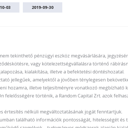
10-03
2019-09-30
n nem tekinthető pénzügyi eszköz megvásárlására, jegyzésére
ődéskötésre, vagy kötelezettségvállalásra történő rábírásna
apozása, kialakítása, illetve a befektetési döntéshozatal.
oztató jellegűek, amelyektől a jövőben ténylegesen beköve
őbeni hozamra, illetve teljesítményre vonatkozó megbízhat
Ön felelősségére történik, a Random Capital Zrt. azok felha
rtesítés nélküli megváltoztatásának jogát fenntartjuk.
umban található információk pontosságát, hitelességét és 
eműködő személyek – tudományos módszerek alapján kialakí