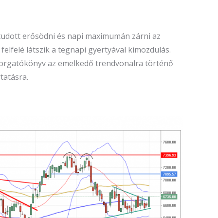
 tudott erősödni és napi maximumán zárni az
elfelé látszik a tegnapi gyertyával kimozdulás.
v forgatókönyv az emelkedő trendvonalra történő
ytatásra.