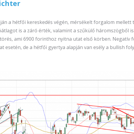
ichter
nján a hétfői kereskedés végén, mérsékelt forgalom mellett
lagot is a záró érték, valamint a szűkülő háromszögből is f
kitörés, ami 6900 forinthoz nyitna utat első körben. Negatí
t esetén, de a hétfői gyertya alapján van esély a bullish fol