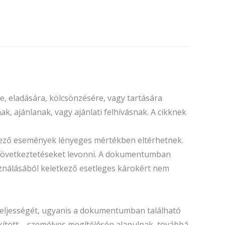
, eladására, kölcsönzésére, vagy tartására
k, ajánlanak, vagy ajánlati felhívásnak. A cikknek
tkező események lényeges mértékben eltérhetnek.
ó következtetéseket levonni. A dokumentumban
sználásából keletkező esetleges károkért nem
teljességét, ugyanis a dokumentumban található
tott – személyes megítélésén alapulnak, továbbá