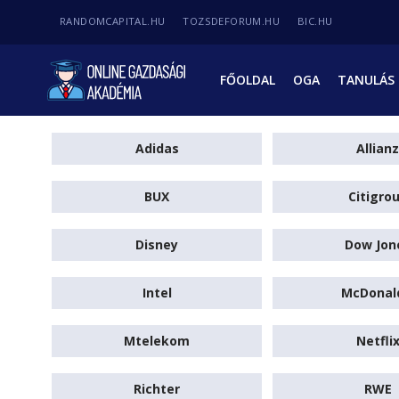
RANDOMCAPITAL.HU
TOZSDEFORUM.HU
BIC.HU
FŐOLDAL
OGA
TANULÁS
Adidas
Allianz
BUX
Citigro
Disney
Dow Jon
Intel
McDonal
Mtelekom
Netfli
Richter
RWE