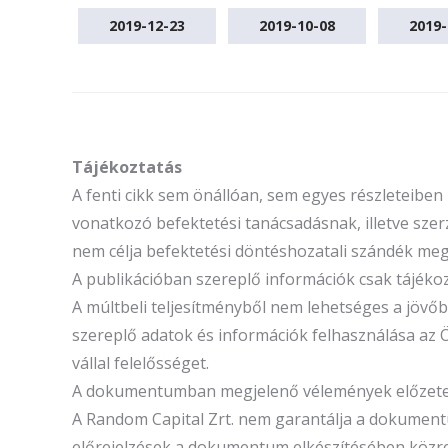
2019-12-23
2019-10-08
2019-
Tájékoztatás
A fenti cikk sem önállóan, sem egyes részleteibe
vonatkozó befektetési tanácsadásnak, illetve szerz
nem célja befektetési döntéshozatali szándék megal
A publikációban szereplő információk csak tájék
A múltbeli teljesítményből nem lehetséges a jöv
szereplő adatok és információk felhasználása az 
vállal felelősséget.
A dokumentumban megjelenő vélemények előzetes é
A Random Capital Zrt. nem garantálja a dokument
előrejelzések a dokumentum elkészítésében közr