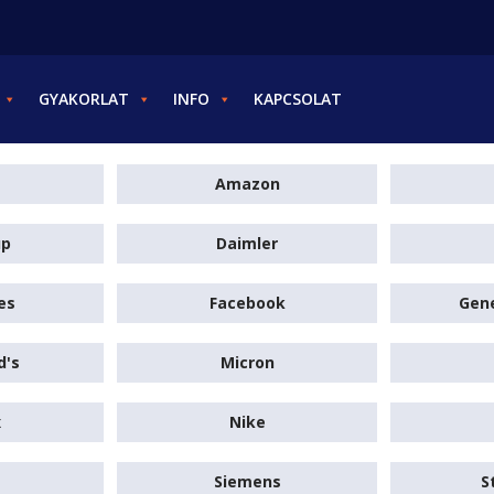
GYAKORLAT
INFO
KAPCSOLAT
Amazon
up
Daimler
es
Facebook
Gene
d's
Micron
x
Nike
Siemens
S