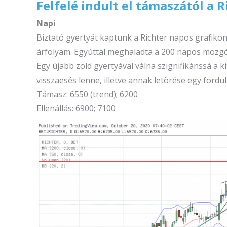
Felfelé indult el támaszától a R
Napi
Biztató gyertyát kaptunk a Richter napos grafiko
árfolyam. Egyúttal meghaladta a 200 napos mozgóát
Egy újabb zöld gyertyával válna szignifikánssá a 
visszaesés lenne, illetve annak letörése egy fordula
Támasz: 6550 (trend); 6200
Ellenállás: 6900; 7100