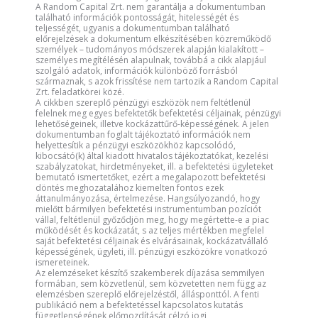
A Random Capital Zrt. nem garantálja a dokumentumban
található információk pontosságát, hitelességét és
teljességét, ugyanis a dokumentumban található
előrejelzések a dokumentum elkészítésében közreműködő
személyek – tudományos módszerek alapján kialakított –
személyes megítélésén alapulnak, továbbá a cikk alapjául
szolgáló adatok, információk különböző forrásból
származnak, s azok frissítése nem tartozik a Random Capital
Zrt. feladatkörei közé.
A cikkben szereplő pénzügyi eszközök nem feltétlenül
felelnek meg egyes befektetők befektetési céljainak, pénzügyi
lehetőségeinek, illetve kockázattűrő-képességének. A jelen
dokumentumban foglalt tájékoztató információk nem
helyettesítik a pénzügyi eszközökhöz kapcsolódó,
kibocsátó(k) által kiadott hivatalos tájékoztatókat, kezelési
szabályzatokat, hirdetményeket, ill. a befektetési ügyleteket
bemutató ismertetőket, ezért a megalapozott befektetési
döntés meghozatalához kiemelten fontos ezek
áttanulmányozása, értelmezése. Hangsúlyozandó, hogy
mielőtt bármilyen befektetési instrumentumban pozíciót
vállal, feltétlenül győződjön meg, hogy megértette-e a piac
működését és kockázatát, s az teljes mértékben megfelel
saját befektetési céljainak és elvárásainak, kockázatvállaló
képességének, ügyleti, ill. pénzügyi eszközökre vonatkozó
ismereteinek.
Az elemzéseket készítő szakemberek díjazása semmilyen
formában, sem közvetlenül, sem közvetetten nem függ az
elemzésben szereplő előrejelzéstől, állásponttól. A fenti
publikáció nem a befektetéssel kapcsolatos kutatás
függetlenségének előmozdítását célzó jogi