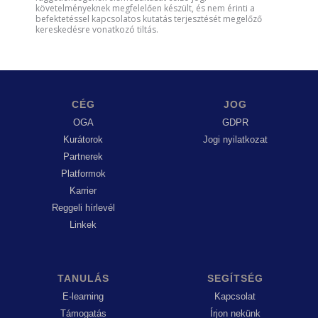
követelményeknek megfelelően készült, és nem érinti a
befektetéssel kapcsolatos kutatás terjesztését megelőző
kereskedésre vonatkozó tiltás.
CÉG
JOG
OGA
GDPR
Kurátorok
Jogi nyilatkozat
Partnerek
Platformok
Karrier
Reggeli hírlevél
Linkek
TANULÁS
SEGÍTSÉG
E-learning
Kapcsolat
Támogatás
Írjon nekünk