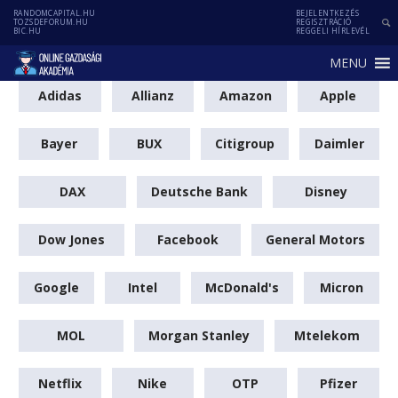
RANDOMCAPITAL.HU
BEJELENTKEZÉS
TOZSDEFORUM.HU
REGISZTRÁCIÓ
BIC.HU
REGGELI HÍRLEVÉL
MENU
Adidas
Allianz
Amazon
Apple
Bayer
BUX
Citigroup
Daimler
DAX
Deutsche Bank
Disney
Dow Jones
Facebook
General Motors
Google
Intel
McDonald's
Micron
MOL
Morgan Stanley
Mtelekom
Netflix
Nike
OTP
Pfizer