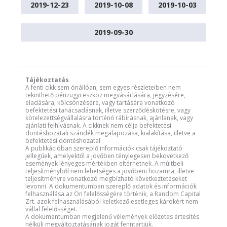
2019-12-23
2019-10-08
2019-10-03
2019-09-30
Tájékoztatás
A fenti cikk sem önállóan, sem egyes részleteiben nem
tekinthető pénzügyi eszköz megvásárlására, jegyzésére,
eladására, kölcsönzésére, vagy tartására vonatkozó
befektetési tanácsadásnak, illetve szerződéskötésre, vagy
kötelezettségvállalásra történő rábírásnak, ajánlanak, vagy
ajánlati felhívásnak. A cikknek nem célja befektetési
döntéshozatali szándék megalapozása, kialakítása, illetve a
befektetési döntéshozatal.
A publikációban szereplő információk csak tájékoztató
jellegűek, amelyektől a jövőben ténylegesen bekövetkező
események lényeges mértékben eltérhetnek. A múltbeli
teljesítményből nem lehetséges a jövőbeni hozamra, illetve
teljesítményre vonatkozó megbízható következtetéseket
levonni. A dokumentumban szereplő adatok és információk
felhasználása az Ön felelősségére történik, a Random Capital
Zrt. azok felhasználásából keletkező esetleges károkért nem
vállal felelősséget.
A dokumentumban megjelenő vélemények előzetes értesítés
nélküli megváltoztatásának jogát fenntartjuk.