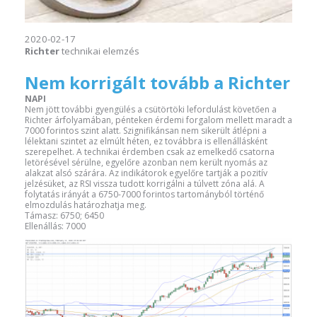
2020-02-17
Richter
technikai elemzés
Nem korrigált tovább a Richter
NAPI
Nem jött további gyengülés a csütörtöki lefordulást követően a
Richter árfolyamában, pénteken érdemi forgalom mellett maradt a
7000 forintos szint alatt. Szignifikánsan nem sikerült átlépni a
lélektani szintet az elmúlt héten, ez továbbra is ellenállásként
szerepelhet. A technikai érdemben csak az emelkedő csatorna
letörésével sérülne, egyelőre azonban nem került nyomás az
alakzat alsó szárára. Az indikátorok egyelőre tartják a pozitív
jelzésüket, az RSI vissza tudott korrigálni a túlvett zóna alá. A
folytatás irányát a 6750-7000 forintos tartományból történő
elmozdulás határozhatja meg.
Támasz: 6750; 6450
Ellenállás: 7000