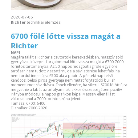
2020-07-06
Richter
technikai elemzés
6700 fölé lőtte vissza magát a
Richter
NAPI
Magára talált a Richter a csütörtöki kereskedésben, masszív zöld
gyertyával, közepes forgalommal lőtte vissza magát a 6700-7000
forintos tartományba. Az 50 napos mozgóátlag fölé egyelőre
tartósan nem tudott visszatérni, de a sáv letörése lehet fals, ha
nem fordul innen újra 6700 alá a papír. A pénteki nap felső
kanócos, belső piros gyertyája nem mutat folytatódó bullish
momentumot rövidtávra. Ennek ellenére, ha sikerül 6700 fölött újra
megvetnie a lábát az árfolyamnak, akkor összességében pozitív
irányba módosul a napos grafikon képe. Masszív ellenállást
változatlanul a 7000 forintos zóna jelent.
Támasz: 6700; 6400
Ellenállás: 7000-7020