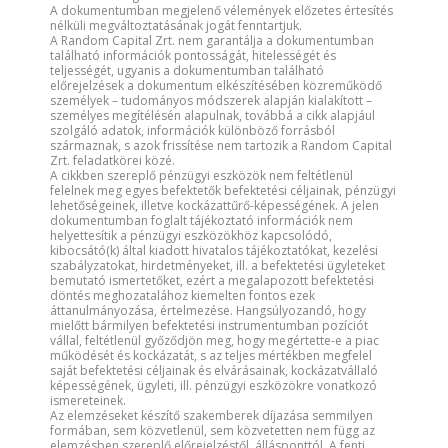
A dokumentumban megjelenő vélemények előzetes értesítés
nélküli megváltoztatásának jogát fenntartjuk.
A Random Capital Zrt. nem garantálja a dokumentumban
található információk pontosságát, hitelességét és
teljességét, ugyanis a dokumentumban található
előrejelzések a dokumentum elkészítésében közreműködő
személyek – tudományos módszerek alapján kialakított –
személyes megítélésén alapulnak, továbbá a cikk alapjául
szolgáló adatok, információk különböző forrásból
származnak, s azok frissítése nem tartozik a Random Capital
Zrt. feladatkörei közé.
A cikkben szereplő pénzügyi eszközök nem feltétlenül
felelnek meg egyes befektetők befektetési céljainak, pénzügyi
lehetőségeinek, illetve kockázattűrő-képességének. A jelen
dokumentumban foglalt tájékoztató információk nem
helyettesítik a pénzügyi eszközökhöz kapcsolódó,
kibocsátó(k) által kiadott hivatalos tájékoztatókat, kezelési
szabályzatokat, hirdetményeket, ill. a befektetési ügyleteket
bemutató ismertetőket, ezért a megalapozott befektetési
döntés meghozatalához kiemelten fontos ezek
áttanulmányozása, értelmezése. Hangsúlyozandó, hogy
mielőtt bármilyen befektetési instrumentumban pozíciót
vállal, feltétlenül győződjön meg, hogy megértette-e a piac
működését és kockázatát, s az teljes mértékben megfelel
saját befektetési céljainak és elvárásainak, kockázatvállaló
képességének, ügyleti, ill. pénzügyi eszközökre vonatkozó
ismereteinek.
Az elemzéseket készítő szakemberek díjazása semmilyen
formában, sem közvetlenül, sem közvetetten nem függ az
elemzésben szereplő előrejelzéstől, állásponttól. A fenti