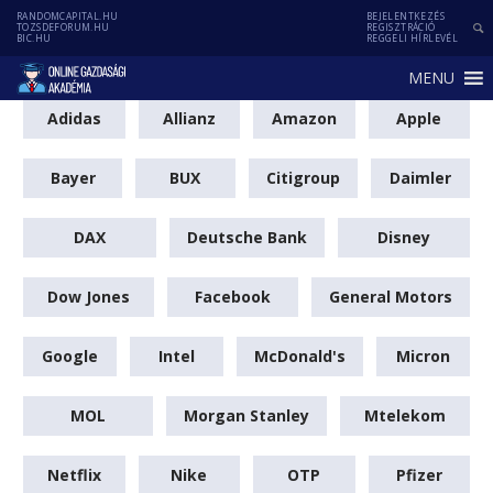
RANDOMCAPITAL.HU
BEJELENTKEZÉS
TOZSDEFORUM.HU
REGISZTRÁCIÓ
BIC.HU
REGGELI HÍRLEVÉL
MENU
Adidas
Allianz
Amazon
Apple
Bayer
BUX
Citigroup
Daimler
DAX
Deutsche Bank
Disney
Dow Jones
Facebook
General Motors
Google
Intel
McDonald's
Micron
MOL
Morgan Stanley
Mtelekom
Netflix
Nike
OTP
Pfizer