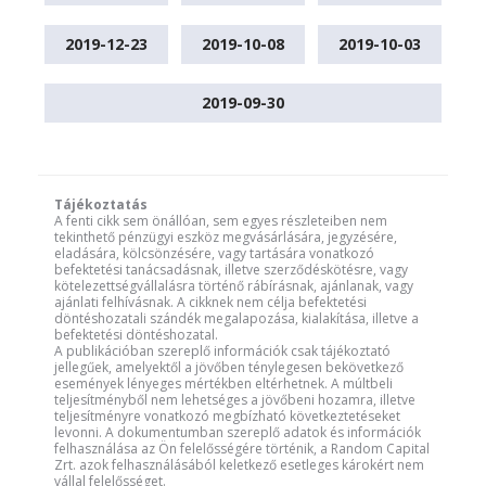
2019-12-23
2019-10-08
2019-10-03
2019-09-30
Tájékoztatás
A fenti cikk sem önállóan, sem egyes részleteiben nem
tekinthető pénzügyi eszköz megvásárlására, jegyzésére,
eladására, kölcsönzésére, vagy tartására vonatkozó
befektetési tanácsadásnak, illetve szerződéskötésre, vagy
kötelezettségvállalásra történő rábírásnak, ajánlanak, vagy
ajánlati felhívásnak. A cikknek nem célja befektetési
döntéshozatali szándék megalapozása, kialakítása, illetve a
befektetési döntéshozatal.
A publikációban szereplő információk csak tájékoztató
jellegűek, amelyektől a jövőben ténylegesen bekövetkező
események lényeges mértékben eltérhetnek. A múltbeli
teljesítményből nem lehetséges a jövőbeni hozamra, illetve
teljesítményre vonatkozó megbízható következtetéseket
levonni. A dokumentumban szereplő adatok és információk
felhasználása az Ön felelősségére történik, a Random Capital
Zrt. azok felhasználásából keletkező esetleges károkért nem
vállal felelősséget.