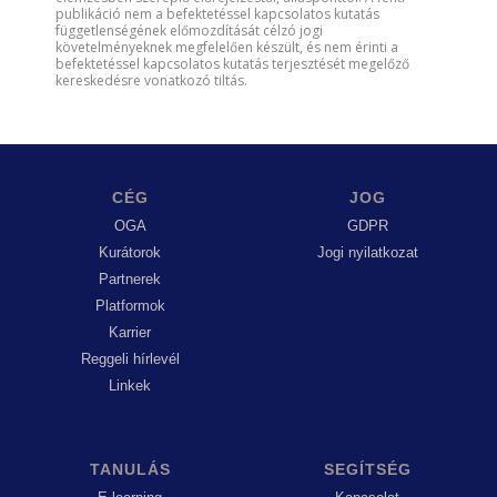
publikáció nem a befektetéssel kapcsolatos kutatás
függetlenségének előmozdítását célzó jogi
követelményeknek megfelelően készült, és nem érinti a
befektetéssel kapcsolatos kutatás terjesztését megelőző
kereskedésre vonatkozó tiltás.
CÉG
JOG
OGA
GDPR
Kurátorok
Jogi nyilatkozat
Partnerek
Platformok
Karrier
Reggeli hírlevél
Linkek
TANULÁS
SEGÍTSÉG