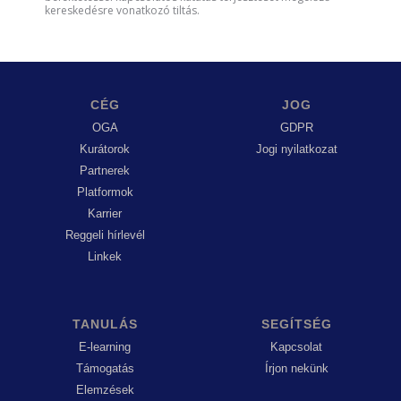
kereskedésre vonatkozó tiltás.
CÉG
JOG
OGA
GDPR
Kurátorok
Jogi nyilatkozat
Partnerek
Platformok
Karrier
Reggeli hírlevél
Linkek
TANULÁS
SEGÍTSÉG
E-learning
Kapcsolat
Támogatás
Írjon nekünk
Elemzések