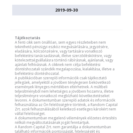
2019-09-30
Tájékoztatás
A fenti cikk sem önállóan, sem egyes részleteiben nem
tekinthető pénzügyi eszköz megvásárlására, jegyzésére,
eladására, kölcsönzésére, vagy tartására vonatkozó
befektetési tanácsadásnak, illetve szerződéskötésre, vagy
kötelezettségvállalásra történő rábírásnak, ajánlanak, vagy
ajánlati felhívásnak. A cikknek nem célja befektetési
döntéshozatali szándék megalapozása, kialakítása, illetve a
befektetési döntéshozatal.
A publikációban szereplő információk csak tájékoztató
jellegűek, amelyektől a jövőben ténylegesen bekövetkező
események lényeges mértékben eltérhetnek. A múltbeli
teljesítményből nem lehetséges a jövőbeni hozamra, illetve
teljesítményre vonatkozó megbízható következtetéseket
levonni. A dokumentumban szereplő adatok és információk
felhasználása az Ön felelősségére történik, a Random Capital
Zrt. azok felhasználásából keletkező esetleges károkért nem
vállal felelősséget.
A dokumentumban megjelenő vélemények előzetes értesítés
nélküli megváltoztatásának jogát fenntartjuk.
A Random Capital Zrt. nem garantálja a dokumentumban
található információk pontosságát, hitelességét és