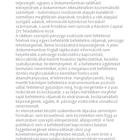
teljességét, ugyanis a dokumentumban található
előrejelzések a dokumentum elkészítésében közreműködő
személyek – tudományos módszerek alapján kialakított –
személyes megítélésén alapulnak, továbbá a cikk alapjául
szolgáló adatok, információk különböző forrásból
származnak, s azok frissítése nem tartozik a Random Capital
Zrt. feladatkörei közé.
A cikkben szereplő pénzügyi eszközök nem feltétlenül
felelnek meg egyes befektetők befektetési céljainak, pénzügyi
lehetőségeinek, illetve kockázattűrő-képességének. A jelen
dokumentumban foglalt tájékoztató információk nem
helyettesítik a pénzügyi eszközökhöz kapcsolódó,
kibocsátó(k) által kiadott hivatalos tájékoztatókat, kezelési
szabályzatokat, hirdetményeket, ill. a befektetési ügyleteket
bemutató ismertetőket, ezért a megalapozott befektetési
döntés meghozatalához kiemelten fontos ezek
áttanulmányozása, értelmezése. Hangsúlyozandó, hogy
mielőtt bármilyen befektetési instrumentumban pozíciót
vállal, feltétlenül győződjön meg, hogy megértette-e a piac
működését és kockázatát, s az teljes mértékben megfelel
saját befektetési céljainak és elvárásainak, kockázatvállaló
képességének, ügyleti, ill. pénzügyi eszközökre vonatkozó
ismereteinek.
Az elemzéseket készítő szakemberek díjazása semmilyen
formában, sem közvetlenül, sem közvetetten nem függ az
elemzésben szereplő előrejelzéstől, állásponttól. A fenti
publikáció nem a befektetéssel kapcsolatos kutatás
függetlenségének előmozdítását célzó jogi
követelményeknek megfelelően készült, és nem érinti a
befektetéssel kapcsolatos kutatás terjesztését megelőző