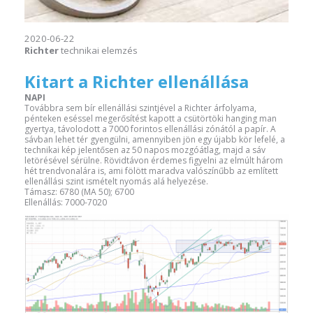
2020-06-22
Richter
technikai elemzés
Kitart a Richter ellenállása
NAPI
Továbbra sem bír ellenállási szintjével a Richter árfolyama,
pénteken eséssel megerősítést kapott a csütörtöki hanging man
gyertya, távolodott a 7000 forintos ellenállási zónától a papír. A
sávban lehet tér gyengülni, amennyiben jön egy újabb kör lefelé, a
technikai kép jelentősen az 50 napos mozgóátlag, majd a sáv
letörésével sérülne. Rövidtávon érdemes figyelni az elmúlt három
hét trendvonalára is, ami fölött maradva valószínűbb az említett
ellenállási szint ismételt nyomás alá helyezése.
Támasz: 6780 (MA 50); 6700
Ellenállás: 7000-7020