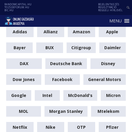
RANDOMCAPITAL.HU
BEJELENTKEZÉS
TOZSDEFORUM.HU
REGISZTRÁCIÓ
BIC.HU
REGGELI HÍRLEVÉL
MENU
Adidas
Allianz
Amazon
Apple
Bayer
BUX
Citigroup
Daimler
DAX
Deutsche Bank
Disney
Dow Jones
Facebook
General Motors
Google
Intel
McDonald's
Micron
MOL
Morgan Stanley
Mtelekom
Netflix
Nike
OTP
Pfizer