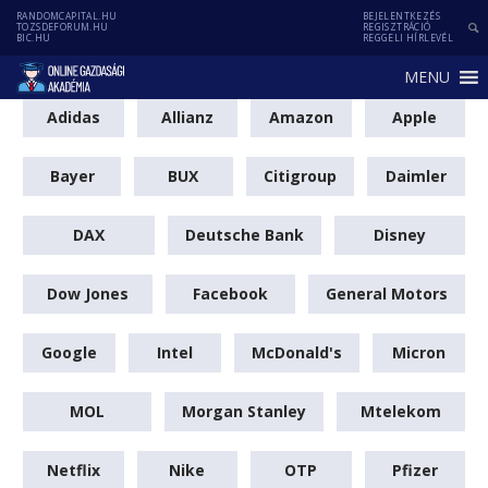
RANDOMCAPITAL.HU
BEJELENTKEZÉS
TOZSDEFORUM.HU
REGISZTRÁCIÓ
BIC.HU
REGGELI HÍRLEVÉL
MENU
Adidas
Allianz
Amazon
Apple
Bayer
BUX
Citigroup
Daimler
DAX
Deutsche Bank
Disney
Dow Jones
Facebook
General Motors
Google
Intel
McDonald's
Micron
MOL
Morgan Stanley
Mtelekom
Netflix
Nike
OTP
Pfizer