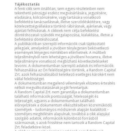
Tájékoztatás
A fenti cikk sem önállóan, sem egyes részleteiben nem
tekinthető pénzügyi eszköz megvásárlására, jegyzésére,
eladására, kölcsönzésére, vagy tartására vonatkozó
befektetési tanácsadásnak, illetve szerződéskötésre, vagy
kötelezettségvállalásra történő rábírásnak, ajánlanak, vagy
ajánlati felhívásnak. A cikknek nem célja befektetési
döntéshozatali szándék megalapozása, kialakítása, illetve a
befektetési döntéshozatal.
A publikációban szereplő információk csak tájékoztató
jellegűek, amelyektől a jövőben ténylegesen bekövetkező
események lényeges mértékben eltérhetnek. A múltbeli
teljesítményből nem lehetséges a jövőbeni hozamra, illetve
teljesítményre vonatkozó megbízható következtetéseket
levonni. A dokumentumban szereplő adatok és információk
felhasználása az Ön felelősségére történik, a Random Capital
Zrt. azok felhasználásából keletkező esetleges károkért nem
vállal felelősséget.
A dokumentumban megjelenő vélemények előzetes értesítés
nélküli megváltoztatásának jogát fenntartjuk.
A Random Capital Zrt. nem garantálja a dokumentumban
található információk pontosságát, hitelességét és
teljességét, ugyanis a dokumentumban található
előrejelzések a dokumentum elkészítésében közreműködő
személyek – tudományos módszerek alapján kialakított –
személyes megítélésén alapulnak, továbbá a cikk alapjául
szolgáló adatok, információk különböző forrásból
származnak, s azok frissítése nem tartozik a Random Capital
Zrt. feladatkörei közé.