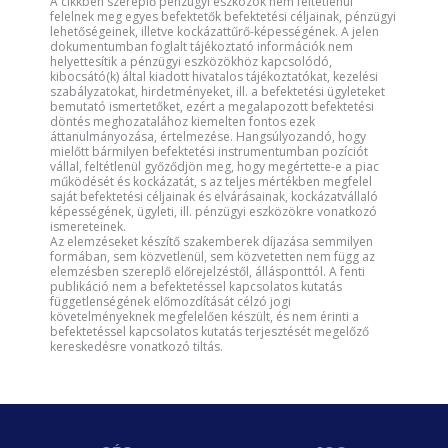
A cikkben szereplő pénzügyi eszközök nem feltétlenül
felelnek meg egyes befektetők befektetési céljainak, pénzügyi
lehetőségeinek, illetve kockázattűrő-képességének. A jelen
dokumentumban foglalt tájékoztató információk nem
helyettesítik a pénzügyi eszközökhöz kapcsolódó,
kibocsátó(k) által kiadott hivatalos tájékoztatókat, kezelési
szabályzatokat, hirdetményeket, ill. a befektetési ügyleteket
bemutató ismertetőket, ezért a megalapozott befektetési
döntés meghozatalához kiemelten fontos ezek
áttanulmányozása, értelmezése. Hangsúlyozandó, hogy
mielőtt bármilyen befektetési instrumentumban pozíciót
vállal, feltétlenül győződjön meg, hogy megértette-e a piac
működését és kockázatát, s az teljes mértékben megfelel
saját befektetési céljainak és elvárásainak, kockázatvállaló
képességének, ügyleti, ill. pénzügyi eszközökre vonatkozó
ismereteinek.
Az elemzéseket készítő szakemberek díjazása semmilyen
formában, sem közvetlenül, sem közvetetten nem függ az
elemzésben szereplő előrejelzéstől, állásponttól. A fenti
publikáció nem a befektetéssel kapcsolatos kutatás
függetlenségének előmozdítását célzó jogi
követelményeknek megfelelően készült, és nem érinti a
befektetéssel kapcsolatos kutatás terjesztését megelőző
kereskedésre vonatkozó tiltás.