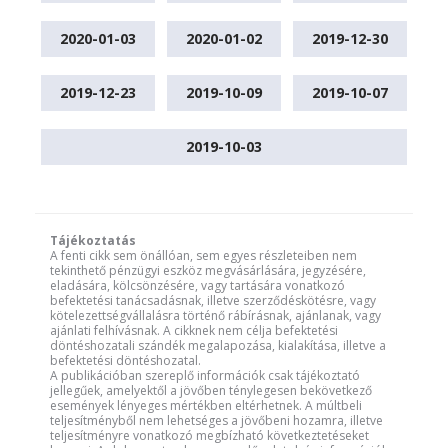
2020-01-03
2020-01-02
2019-12-30
2019-12-23
2019-10-09
2019-10-07
2019-10-03
Tájékoztatás
A fenti cikk sem önállóan, sem egyes részleteiben nem
tekinthető pénzügyi eszköz megvásárlására, jegyzésére,
eladására, kölcsönzésére, vagy tartására vonatkozó
befektetési tanácsadásnak, illetve szerződéskötésre, vagy
kötelezettségvállalásra történő rábírásnak, ajánlanak, vagy
ajánlati felhívásnak. A cikknek nem célja befektetési
döntéshozatali szándék megalapozása, kialakítása, illetve a
befektetési döntéshozatal.
A publikációban szereplő információk csak tájékoztató
jellegűek, amelyektől a jövőben ténylegesen bekövetkező
események lényeges mértékben eltérhetnek. A múltbeli
teljesítményből nem lehetséges a jövőbeni hozamra, illetve
teljesítményre vonatkozó megbízható következtetéseket