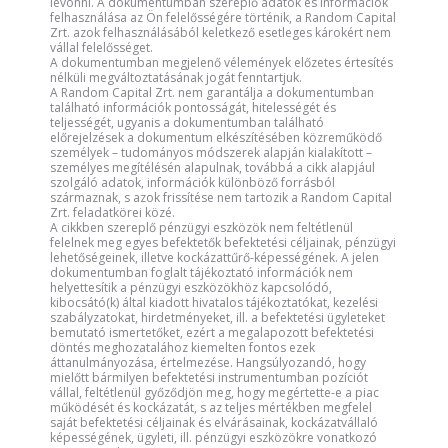
levonni. A dokumentumban szereplő adatok és információk
felhasználása az Ön felelősségére történik, a Random Capital
Zrt. azok felhasználásából keletkező esetleges károkért nem
vállal felelősséget.
A dokumentumban megjelenő vélemények előzetes értesítés
nélküli megváltoztatásának jogát fenntartjuk.
A Random Capital Zrt. nem garantálja a dokumentumban
található információk pontosságát, hitelességét és
teljességét, ugyanis a dokumentumban található
előrejelzések a dokumentum elkészítésében közreműködő
személyek – tudományos módszerek alapján kialakított –
személyes megítélésén alapulnak, továbbá a cikk alapjául
szolgáló adatok, információk különböző forrásból
származnak, s azok frissítése nem tartozik a Random Capital
Zrt. feladatkörei közé.
A cikkben szereplő pénzügyi eszközök nem feltétlenül
felelnek meg egyes befektetők befektetési céljainak, pénzügyi
lehetőségeinek, illetve kockázattűrő-képességének. A jelen
dokumentumban foglalt tájékoztató információk nem
helyettesítik a pénzügyi eszközökhöz kapcsolódó,
kibocsátó(k) által kiadott hivatalos tájékoztatókat, kezelési
szabályzatokat, hirdetményeket, ill. a befektetési ügyleteket
bemutató ismertetőket, ezért a megalapozott befektetési
döntés meghozatalához kiemelten fontos ezek
áttanulmányozása, értelmezése. Hangsúlyozandó, hogy
mielőtt bármilyen befektetési instrumentumban pozíciót
vállal, feltétlenül győződjön meg, hogy megértette-e a piac
működését és kockázatát, s az teljes mértékben megfelel
saját befektetési céljainak és elvárásainak, kockázatvállaló
képességének, ügyleti, ill. pénzügyi eszközökre vonatkozó