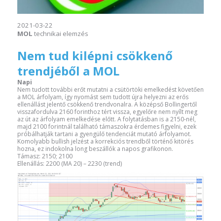
2021-03-22
MOL
technikai elemzés
Nem tud kilépni csökkenő
trendjéből a MOL
Napi
Nem tudott további erőt mutatni a csütörtöki emelkedést követően
a MOL árfolyam, így nyomást sem tudott újra helyezni az erős
ellenállást jelentő csökkenő trendvonalra. A középső Bollingertől
visszafordulva 2160 forinthoz tért vissza, egyelőre nem nyílt meg
az út az árfolyam emelkedése előtt. A folytatásban is a 2150-nél,
majd 2100 forintnál található támaszokra érdemes figyelni, ezek
próbálhatják tartani a gyengülő tendenciát mutató árfolyamot.
Komolyabb bullish jelzést a korrekciós trendből történő kitörés
hozna, ez indokolna long beszállók a napos grafikonon.
Támasz: 2150; 2100
Ellenállás: 2200 (MA 20) – 2230 (trend)