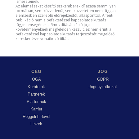
ismereteinek.
Az elemzéseket készítő szakemberek díjazása semmilyen
formában, sem közvetlenül, sem közvetetten nem függ az
elemzésben szereplő előrejelzéstől, állásponttól. A fenti
publikáció nem a befektetéssel kapcsolatos kutatás
függetlenségének előmozdítását célzó jogi
követelményeknek megfelelően készült, és nem érinti a
befektetéssel kapcsolatos kutatás terjesztését megelőző
kereskedésre vonatkozó tiltás.
CÉG
JOG
OGA
GDPR
Kurátorok
Jogi nyilatkozat
Partnerek
Platformok
Karrier
Reggeli hírlevél
Linkek