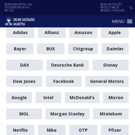
RANDOMCAPITAL.HU
BEJELENTKEZÉS
TOZSDEFORUM.HU
REGISZTRÁCIÓ
BIC.HU
REGGELI HÍRLEVÉL
MENU
Adidas
Allianz
Amazon
Apple
Bayer
BUX
Citigroup
Daimler
DAX
Deutsche Bank
Disney
Dow Jones
Facebook
General Motors
Google
Intel
McDonald's
Micron
MOL
Morgan Stanley
Mtelekom
Netflix
Nike
OTP
Pfizer