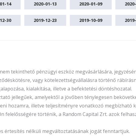
01-14
2020-01-13
2020-01-09
2020
12-30
2019-12-23
2019-10-09
2019
n nem tekinthető pénzügyi eszköz megvásárlására, jegyzésére
ődéskötésre, vagy kötelezettségvállalásra történő rábírásna
apozása, kialakítása, illetve a befektetési döntéshozatal.
oztató jellegűek, amelyektől a jövőben ténylegesen beköve
őbeni hozamra, illetve teljesítményre vonatkozó megbízhat
Ön felelősségére történik, a Random Capital Zrt. azok felha
rtesítés nélküli megváltoztatásának jogát fenntartjuk.