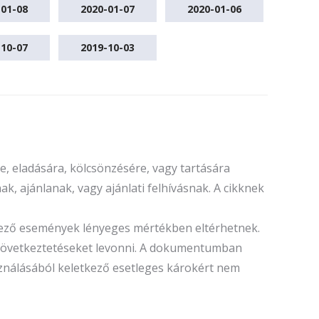
-01-08
2020-01-07
2020-01-06
-10-07
2019-10-03
, eladására, kölcsönzésére, vagy tartására
k, ajánlanak, vagy ajánlati felhívásnak. A cikknek
tkező események lényeges mértékben eltérhetnek.
ó következtetéseket levonni. A dokumentumban
sználásából keletkező esetleges károkért nem