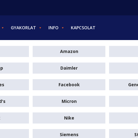
GYAKORLAT
INFO
KAPCSOLAT
Amazon
up
Daimler
es
Facebook
Gene
d's
Micron
x
Nike
Siemens
S