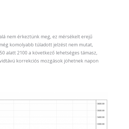
 alá nem érkeztünk meg, ez mérsékelt erejű
 még komolyabb túladott jelzést nem mutat,
250 alatt 2100 a következő lehetséges támasz,
 rövidtávú korrekciós mozgások jöhetnek napon