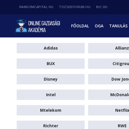
RANDOMCAPITAL.HU
TOZSDEFORUM.HU
BIC.HU
FŐOLDAL
OGA
TANULÁS
Adidas
Allianz
BUX
Citigro
Disney
Dow Jon
Intel
McDonal
Mtelekom
Netfli
Richter
RWE