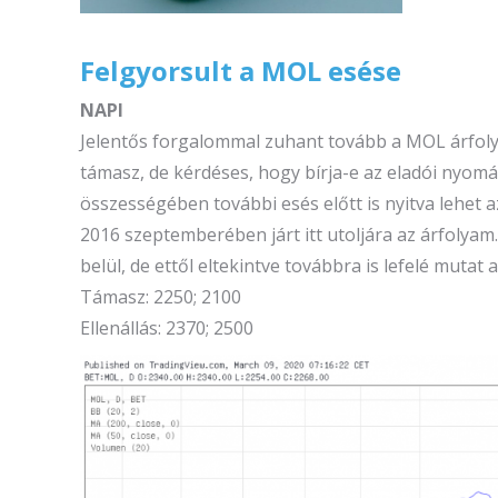
Felgyorsult a MOL esése
NAPI
Jelentős forgalommal zuhant tovább a MOL árfolya
támasz, de kérdéses, hogy bírja-e az eladói nyom
összességében további esés előtt is nyitva lehet 
2016 szeptemberében járt itt utoljára az árfolya
belül, de ettől eltekintve továbbra is lefelé mutat 
Támasz: 2250; 2100
Ellenállás: 2370; 2500