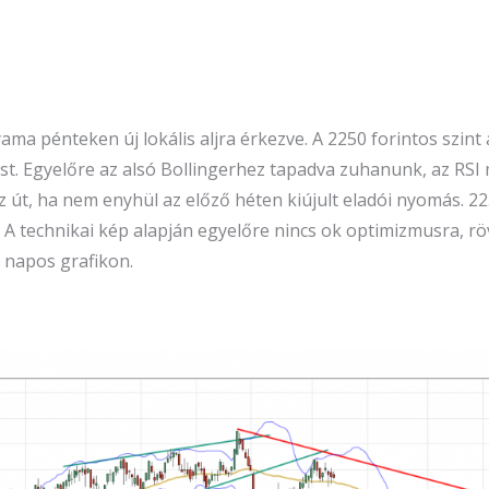
ma pénteken új lokális aljra érkezve. A 2250 forintos szint
ást. Egyelőre az alsó Bollingerhez tapadva zuhanunk, az RSI
az út, ha nem enyhül az előző héten kiújult eladói nyomás. 2
m. A technikai kép alapján egyelőre nincs ok optimizmusra,
a napos grafikon.