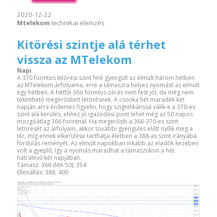
2020-12-22
Mtelekom
technikai elemzés
Kitörési szintje alá térhet
vissza az MTelekom
Napi
A 370 forintos kitörési szint felé gyengült az elmúlt három hétben
az MTelekom árfolyama, erre a támaszra helyez nyomást az elmúlt
egy hétben. A hétfői 36ö forintos zárás nem fest jól, de még nem
tekinthető megerősített letörésnek. A csonka hét maradék két
napján arra érdemes figyelni, hogy szignifikánssá válik-e a 370-es
szint alá kerülés, ehhez jó igazodási pont lehet még az 50 napos
mozgóátlag 366 forintnál. Ha megerősíti a 366-370-es szint
letörését az árfolyam, akkor további gyengülés előtt nyílik meg a
tér, míg ennek elkerülése tarthatja életben a 388-as szint irányába
fordulás reményét. Az elmúlt napokban inkább az eladók kezében
volt a gyeplő, így a nyomás maradhat a támaszokon a hét
hátralevő két napjában.
Támasz: 366 (MA 50); 354
Ellenállás: 388; 400