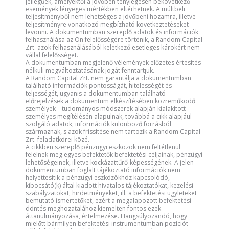
jellegűek, amelyektől a jövőben ténylegesen bekövetkező
események lényeges mértékben eltérhetnek. A múltbeli
teljesítményből nem lehetséges a jövőbeni hozamra, illetve
teljesítményre vonatkozó megbízható következtetéseket
levonni. A dokumentumban szereplő adatok és információk
felhasználása az Ön felelősségére történik, a Random Capital
Zrt. azok felhasználásából keletkező esetleges károkért nem
vállal felelősséget.
A dokumentumban megjelenő vélemények előzetes értesítés
nélküli megváltoztatásának jogát fenntartjuk.
A Random Capital Zrt. nem garantálja a dokumentumban
található információk pontosságát, hitelességét és
teljességét, ugyanis a dokumentumban található
előrejelzések a dokumentum elkészítésében közreműködő
személyek – tudományos módszerek alapján kialakított –
személyes megítélésén alapulnak, továbbá a cikk alapjául
szolgáló adatok, információk különböző forrásból
származnak, s azok frissítése nem tartozik a Random Capital
Zrt. feladatkörei közé.
A cikkben szereplő pénzügyi eszközök nem feltétlenül
felelnek meg egyes befektetők befektetési céljainak, pénzügyi
lehetőségeinek, illetve kockázattűrő-képességének. A jelen
dokumentumban foglalt tájékoztató információk nem
helyettesítik a pénzügyi eszközökhöz kapcsolódó,
kibocsátó(k) által kiadott hivatalos tájékoztatókat, kezelési
szabályzatokat, hirdetményeket, ill. a befektetési ügyleteket
bemutató ismertetőket, ezért a megalapozott befektetési
döntés meghozatalához kiemelten fontos ezek
áttanulmányozása, értelmezése. Hangsúlyozandó, hogy
mielőtt bármilyen befektetési instrumentumban pozíciót