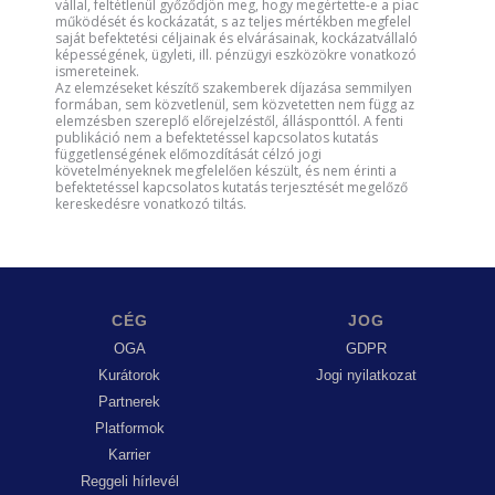
vállal, feltétlenül győződjön meg, hogy megértette-e a piac
működését és kockázatát, s az teljes mértékben megfelel
saját befektetési céljainak és elvárásainak, kockázatvállaló
képességének, ügyleti, ill. pénzügyi eszközökre vonatkozó
ismereteinek.
Az elemzéseket készítő szakemberek díjazása semmilyen
formában, sem közvetlenül, sem közvetetten nem függ az
elemzésben szereplő előrejelzéstől, állásponttól. A fenti
publikáció nem a befektetéssel kapcsolatos kutatás
függetlenségének előmozdítását célzó jogi
követelményeknek megfelelően készült, és nem érinti a
befektetéssel kapcsolatos kutatás terjesztését megelőző
kereskedésre vonatkozó tiltás.
CÉG
JOG
OGA
GDPR
Kurátorok
Jogi nyilatkozat
Partnerek
Platformok
Karrier
Reggeli hírlevél