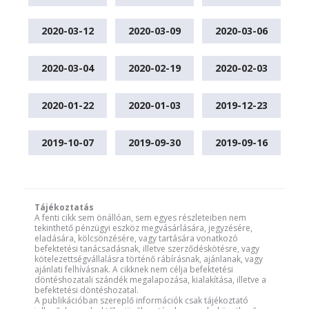
2020-03-12
2020-03-09
2020-03-06
2020-03-04
2020-02-19
2020-02-03
2020-01-22
2020-01-03
2019-12-23
2019-10-07
2019-09-30
2019-09-16
Tájékoztatás
A fenti cikk sem önállóan, sem egyes részleteiben nem
tekinthető pénzügyi eszköz megvásárlására, jegyzésére,
eladására, kölcsönzésére, vagy tartására vonatkozó
befektetési tanácsadásnak, illetve szerződéskötésre, vagy
kötelezettségvállalásra történő rábírásnak, ajánlanak, vagy
ajánlati felhívásnak. A cikknek nem célja befektetési
döntéshozatali szándék megalapozása, kialakítása, illetve a
befektetési döntéshozatal.
A publikációban szereplő információk csak tájékoztató