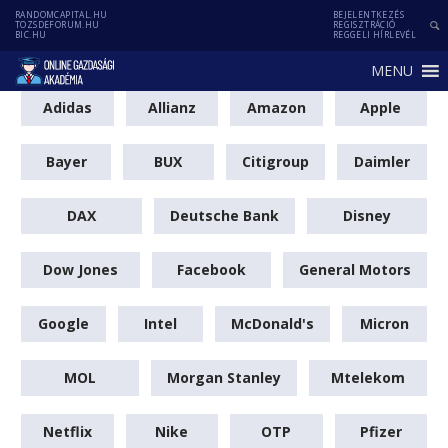
RANDOMCAPITAL.HU
BEJELENTKEZÉS
TOZSDEFORUM.HU
REGISZTRÁCIÓ
BIC.HU
REGGELI HÍRLEVÉL
MENU
Adidas
Allianz
Amazon
Apple
Bayer
BUX
Citigroup
Daimler
DAX
Deutsche Bank
Disney
Dow Jones
Facebook
General Motors
Google
Intel
McDonald's
Micron
MOL
Morgan Stanley
Mtelekom
Netflix
Nike
OTP
Pfizer