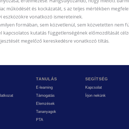
yozása, értelmezése. Hangsúlyozandó, hogy mielőtt bármily
ac működését és kockázatát, s az teljes mértékben megfelel s
gyi eszközökre vonatkozó ismereteinek.
milyen formában, sem közvetlenül, sem közvetetten nem füg
ssel kapcsolatos kutatás függetlenségének előmozdítását cél
rjesztését megelőző kereskedésre vonatkozó tiltás.
TANULÁS
SEGÍTSÉG
E-learning
Kapcsolat
ilatkozat
Támogatás
Írjon nekünk
Elemzések
Tananyagok
PTA