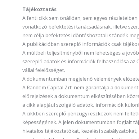
Tájékoztatás
A fenti cikk sem önállóan, sem egyes részleteibe
vonatkozó befektetési tanácsadásnak, illetve szerz
nem célja befektetési döntéshozatali szándék megal
A publikációban szereplő információk csak tájék
A múltbeli teljesítményből nem lehetséges a jöv
szereplő adatok és információk felhasználása az 
vállal felelősséget.
A dokumentumban megjelenő vélemények előzetes é
A Random Capital Zrt. nem garantálja a dokument
előrejelzések a dokumentum elkészítésében közr
a cikk alapjául szolgáló adatok, információk külö
A cikkben szereplő pénzügyi eszközök nem feltétle
képességének. A jelen dokumentumban foglalt tájé
hivatalos tájékoztatókat, kezelési szabályzatokat