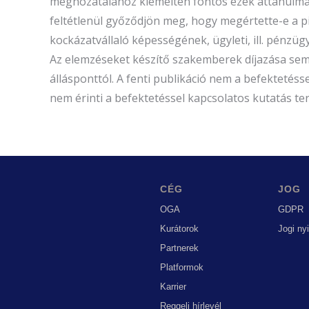
meghozatalához kiemelten fontos ezek áttanulmán
feltétlenül győződjön meg, hogy megértette-e a pi
kockázatvállaló képességének, ügyleti, ill. pénzü
Az elemzéseket készítő szakemberek díjazása sem
állásponttól. A fenti publikáció nem a befekteté
nem érinti a befektetéssel kapcsolatos kutatás te
CÉG
JOG
OGA
GDPR
Kurátorok
Jogi ny
Partnerek
Platformok
Karrier
Reggeli hírlevél