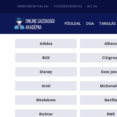
RANDOMCAPITAL.HU
TOZSDEFORUM.HU
BIC.HU
FŐOLDAL
OGA
TANULÁS
Adidas
Allianz
BUX
Citigro
Disney
Dow Jon
Intel
McDonal
Mtelekom
Netfli
Richter
RWE