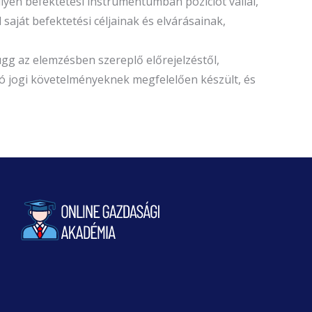
en befektetési instrumentumban pozíciót vállal,
aját befektetési céljainak és elvárásainak,
g az elemzésben szereplő előrejelzéstől,
zó jogi követelményeknek megfelelően készült, és