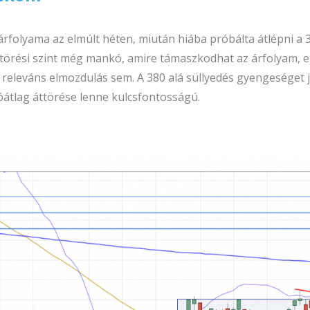
rfolyama az elmúlt héten, miután hiába próbálta átlépni a 38
itörési szint még mankó, amire támaszkodhat az árfolyam, ez
eleváns elmozdulás sem. A 380 alá süllyedés gyengeséget jel
óátlag áttörése lenne kulcsfontosságú.