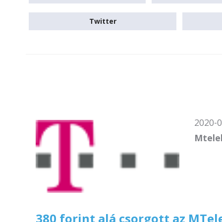
Twitter
2020-0
Mtel
380 forint alá csorgott az MTe