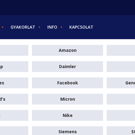
GYAKORLAT
INFO
KAPCSOLAT
Amazon
up
Daimler
es
Facebook
Gene
d's
Micron
x
Nike
Siemens
S