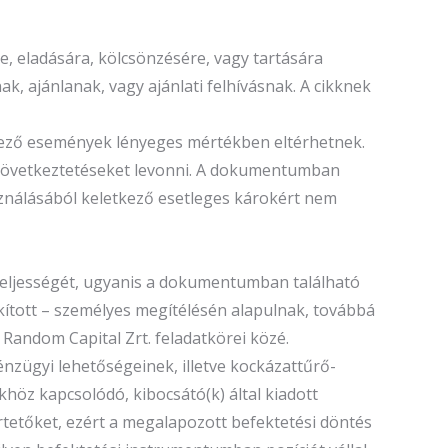
, eladására, kölcsönzésére, vagy tartására
k, ajánlanak, vagy ajánlati felhívásnak. A cikknek
tkező események lényeges mértékben eltérhetnek.
ó következtetéseket levonni. A dokumentumban
sználásából keletkező esetleges károkért nem
teljességét, ugyanis a dokumentumban található
tott – személyes megítélésén alapulnak, továbbá
 Random Capital Zrt. feladatkörei közé.
énzügyi lehetőségeinek, illetve kockázattűrő-
öz kapcsolódó, kibocsátó(k) által kiadott
ertetőket, ezért a megalapozott befektetési döntés