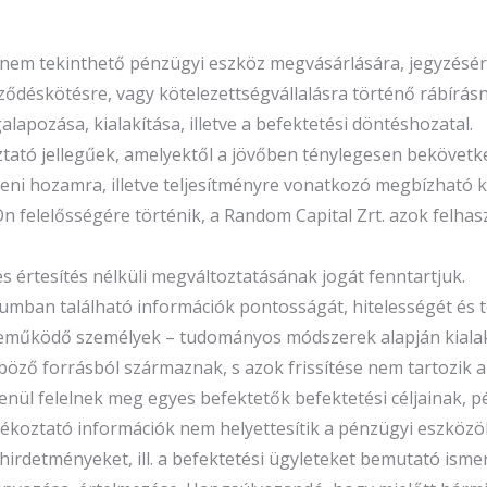
n nem tekinthető pénzügyi eszköz megvásárlására, jegyzésére
ődéskötésre, vagy kötelezettségvállalásra történő rábírásna
apozása, kialakítása, illetve a befektetési döntéshozatal.
oztató jellegűek, amelyektől a jövőben ténylegesen beköve
őbeni hozamra, illetve teljesítményre vonatkozó megbízhat
Ön felelősségére történik, a Random Capital Zrt. azok felha
rtesítés nélküli megváltoztatásának jogát fenntartjuk.
umban található információk pontosságát, hitelességét és 
eműködő személyek – tudományos módszerek alapján kialakí
nböző forrásból származnak, s azok frissítése nem tartozik a
nül felelnek meg egyes befektetők befektetési céljainak, p
koztató információk nem helyettesítik a pénzügyi eszközökh
, hirdetményeket, ill. a befektetési ügyleteket bemutató ism