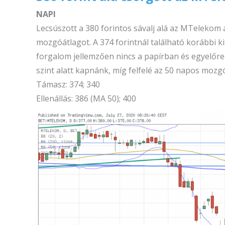
NAPI
Lecsúszott a 380 forintos sávalj alá az MTelekom á
mozgóátlagot. A 374 forintnál található korábbi k
forgalom jellemzően nincs a papírban és egyelőre r
szint alatt kapnánk, míg felfelé az 50 napos mozg
Támasz: 374; 340
Ellenállás: 386 (MA 50); 400