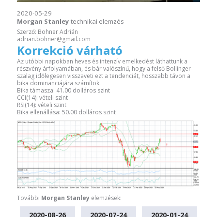
2020-05-29
Morgan Stanley
technikai elemzés
Szerző: Bohner Adrián
adrian.bohner@gmail.com
Korrekció várható
Az utóbbi napokban heves és intenzív emelkedést láthattunk a
részvény árfolyamában, és bár valószínű, hogy a felső Bollinger-
szalag időlegesen visszaveti ezt a tendenciát, hosszabb távon a
bika dominanciájára számítok.
Bika támasza: 41.00 dolláros szint
CCI(14): vételi szint
RSI(14): vételi szint
Bika ellenállása: 50.00 dolláros szint
További
Morgan Stanley
elemzések:
2020-08-26
2020-07-24
2020-01-24