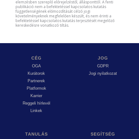
elemzésben szereplő előrejelzéstől, állásponttól. A fenti
publikáció nem a befektetéssel kapcsolatos kutatás
függetlenségének előmozdítását célzó jogi
követelményeknek megfelelően készült, és nem érinti a
befektetéssel kapcsolatos kutatás terjesztését megelőző
kereskedésre vonatkozó tiltás.
CÉG
JOG
OGA
GDPR
Kurátorok
Jogi nyilatkozat
Partnerek
Platformok
Karrier
Reggeli hírlevél
Linkek
TANULÁS
SEGÍTSÉG