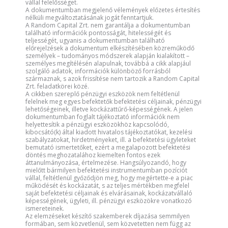
vállal felelősséget.
A dokumentumban megjelenő vélemények előzetes értesítés
nélküli megváltoztatásának jogát fenntartjuk.
A Random Capital Zrt. nem garantálja a dokumentumban
található információk pontosságát, hitelességét és
teljességét, ugyanis a dokumentumban található
előrejelzések a dokumentum elkészítésében közreműködő
személyek – tudományos módszerek alapján kialakított –
személyes megítélésén alapulnak, továbbá a cikk alapjául
szolgáló adatok, információk különböző forrásból
származnak, s azok frissítése nem tartozik a Random Capital
Zrt. feladatkörei közé.
A cikkben szereplő pénzügyi eszközök nem feltétlenül
felelnek meg egyes befektetők befektetési céljainak, pénzügyi
lehetőségeinek, illetve kockázattűrő-képességének. A jelen
dokumentumban foglalt tájékoztató információk nem
helyettesítik a pénzügyi eszközökhöz kapcsolódó,
kibocsátó(k) által kiadott hivatalos tájékoztatókat, kezelési
szabályzatokat, hirdetményeket, ill. a befektetési ügyleteket
bemutató ismertetőket, ezért a megalapozott befektetési
döntés meghozatalához kiemelten fontos ezek
áttanulmányozása, értelmezése. Hangsúlyozandó, hogy
mielőtt bármilyen befektetési instrumentumban pozíciót
vállal, feltétlenül győződjön meg, hogy megértette-e a piac
működését és kockázatát, s az teljes mértékben megfelel
saját befektetési céljainak és elvárásainak, kockázatvállaló
képességének, ügyleti, ill. pénzügyi eszközökre vonatkozó
ismereteinek.
Az elemzéseket készítő szakemberek díjazása semmilyen
formában, sem közvetlenül, sem közvetetten nem függ az