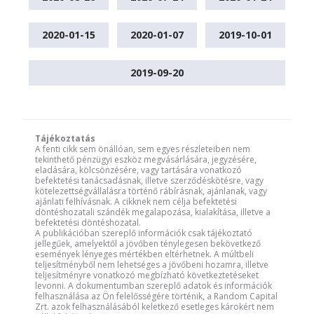
2020-01-15
2020-01-07
2019-10-01
2019-09-20
Tájékoztatás
A fenti cikk sem önállóan, sem egyes részleteiben nem
tekinthető pénzügyi eszköz megvásárlására, jegyzésére,
eladására, kölcsönzésére, vagy tartására vonatkozó
befektetési tanácsadásnak, illetve szerződéskötésre, vagy
kötelezettségvállalásra történő rábírásnak, ajánlanak, vagy
ajánlati felhívásnak. A cikknek nem célja befektetési
döntéshozatali szándék megalapozása, kialakítása, illetve a
befektetési döntéshozatal.
A publikációban szereplő információk csak tájékoztató
jellegűek, amelyektől a jövőben ténylegesen bekövetkező
események lényeges mértékben eltérhetnek. A múltbeli
teljesítményből nem lehetséges a jövőbeni hozamra, illetve
teljesítményre vonatkozó megbízható következtetéseket
levonni. A dokumentumban szereplő adatok és információk
felhasználása az Ön felelősségére történik, a Random Capital
Zrt. azok felhasználásából keletkező esetleges károkért nem