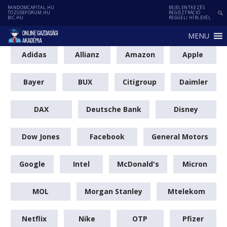
RANDOMCAPITAL.HU
BEJELENTKEZÉS
TOZSDEFORUM.HU
REGISZTRÁCIÓ
BIC.HU
REGGELI HÍRLEVÉL
MENU
Adidas
Allianz
Amazon
Apple
Bayer
BUX
Citigroup
Daimler
DAX
Deutsche Bank
Disney
Dow Jones
Facebook
General Motors
Google
Intel
McDonald's
Micron
MOL
Morgan Stanley
Mtelekom
Netflix
Nike
OTP
Pfizer