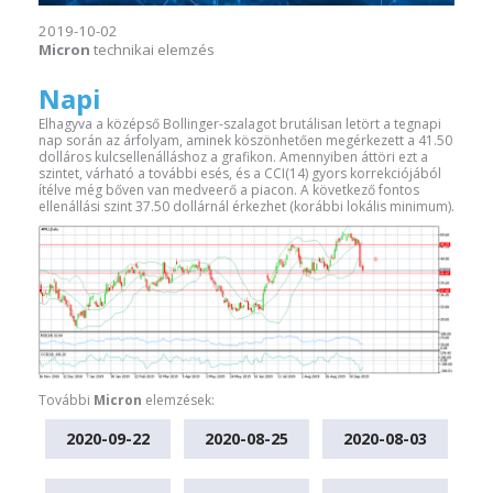
2019-10-02
Micron
technikai elemzés
Napi
Elhagyva a középső Bollinger-szalagot brutálisan letört a tegnapi
nap során az árfolyam, aminek köszönhetően megérkezett a 41.50
dolláros kulcsellenálláshoz a grafikon. Amennyiben áttöri ezt a
szintet, várható a további esés, és a CCI(14) gyors korrekciójából
ítélve még bőven van medveerő a piacon. A következő fontos
ellenállási szint 37.50 dollárnál érkezhet (korábbi lokális minimum).
További
Micron
elemzések:
2020-09-22
2020-08-25
2020-08-03