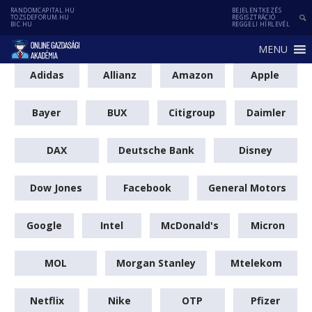
RANDOMCAPITAL.HU
BEJELENTKEZÉS
TOZSDEFORUM.HU
REGISZTRÁCIÓ
BIC.HU
REGGELI HÍRLEVÉL
MENU
Adidas
Allianz
Amazon
Apple
Bayer
BUX
Citigroup
Daimler
DAX
Deutsche Bank
Disney
Dow Jones
Facebook
General Motors
Google
Intel
McDonald's
Micron
MOL
Morgan Stanley
Mtelekom
Netflix
Nike
OTP
Pfizer