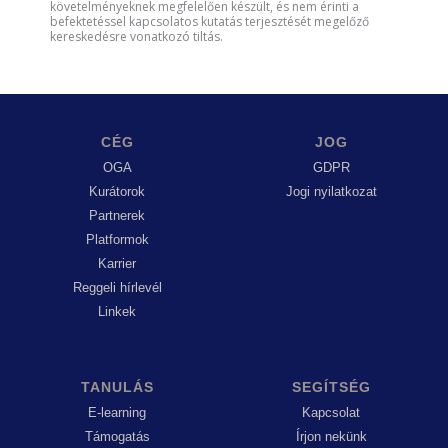
követelményeknek megfelelően készült, és nem érinti a
befektetéssel kapcsolatos kutatás terjesztését megelőző
kereskedésre vonatkozó tiltás.
CÉG
JOG
OGA
GDPR
Kurátorok
Jogi nyilatkozat
Partnerek
Platformok
Karrier
Reggeli hírlevél
Linkek
TANULÁS
SEGÍTSÉG
E-learning
Kapcsolat
Támogatás
Írjon nekünk