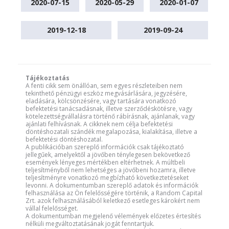
2020-07-15
2020-05-29
2020-01-07
2019-12-18
2019-09-24
Tájékoztatás
A fenti cikk sem önállóan, sem egyes részleteiben nem
tekinthető pénzügyi eszköz megvásárlására, jegyzésére,
eladására, kölcsönzésére, vagy tartására vonatkozó
befektetési tanácsadásnak, illetve szerződéskötésre, vagy
kötelezettségvállalásra történő rábírásnak, ajánlanak, vagy
ajánlati felhívásnak. A cikknek nem célja befektetési
döntéshozatali szándék megalapozása, kialakítása, illetve a
befektetési döntéshozatal.
A publikációban szereplő információk csak tájékoztató
jellegűek, amelyektől a jövőben ténylegesen bekövetkező
események lényeges mértékben eltérhetnek. A múltbeli
teljesítményből nem lehetséges a jövőbeni hozamra, illetve
teljesítményre vonatkozó megbízható következtetéseket
levonni. A dokumentumban szereplő adatok és információk
felhasználása az Ön felelősségére történik, a Random Capital
Zrt. azok felhasználásából keletkező esetleges károkért nem
vállal felelősséget.
A dokumentumban megjelenő vélemények előzetes értesítés
nélküli megváltoztatásának jogát fenntartjuk.