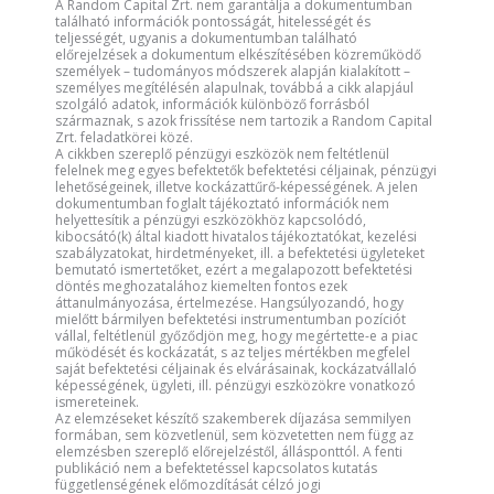
A Random Capital Zrt. nem garantálja a dokumentumban
található információk pontosságát, hitelességét és
teljességét, ugyanis a dokumentumban található
előrejelzések a dokumentum elkészítésében közreműködő
személyek – tudományos módszerek alapján kialakított –
személyes megítélésén alapulnak, továbbá a cikk alapjául
szolgáló adatok, információk különböző forrásból
származnak, s azok frissítése nem tartozik a Random Capital
Zrt. feladatkörei közé.
A cikkben szereplő pénzügyi eszközök nem feltétlenül
felelnek meg egyes befektetők befektetési céljainak, pénzügyi
lehetőségeinek, illetve kockázattűrő-képességének. A jelen
dokumentumban foglalt tájékoztató információk nem
helyettesítik a pénzügyi eszközökhöz kapcsolódó,
kibocsátó(k) által kiadott hivatalos tájékoztatókat, kezelési
szabályzatokat, hirdetményeket, ill. a befektetési ügyleteket
bemutató ismertetőket, ezért a megalapozott befektetési
döntés meghozatalához kiemelten fontos ezek
áttanulmányozása, értelmezése. Hangsúlyozandó, hogy
mielőtt bármilyen befektetési instrumentumban pozíciót
vállal, feltétlenül győződjön meg, hogy megértette-e a piac
működését és kockázatát, s az teljes mértékben megfelel
saját befektetési céljainak és elvárásainak, kockázatvállaló
képességének, ügyleti, ill. pénzügyi eszközökre vonatkozó
ismereteinek.
Az elemzéseket készítő szakemberek díjazása semmilyen
formában, sem közvetlenül, sem közvetetten nem függ az
elemzésben szereplő előrejelzéstől, állásponttól. A fenti
publikáció nem a befektetéssel kapcsolatos kutatás
függetlenségének előmozdítását célzó jogi