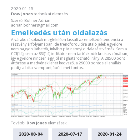
2020-01-15
Dow Jones
technikai elemzés
Szerző: Bohner Adrián
adrian.bohner@gmail.com
Emelkedés után oldalazás
A várakozásoknak megfelelően lassult az emelkedő tendencia a
részvény árfolyamában, de trendfordulóra utaló jelek egyelőre
nem nagyon láthatók, inkább pár napnyi oldalazást várnék. Sem a
CCI(14), sem az RSI(14) indikátor nem tartózkodik kritikus zónában,
így egyelőre nincsen egy jól meghatározható irány. A 28500 pont
áttörése a medvének lehet kedvező, a 29000 pontos ellenállás
pedig a bika szempontjából lehet fontos.
További
Dow Jones
elemzések:
2020-08-04
2020-07-17
2020-01-24