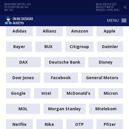
RANDOMCAPITAL.HU
BEJELENTKEZÉS
TOZSDEFORUM.HU
REGISZTRÁCIÓ
BIC.HU
REGGELI HÍRLEVÉL
MENU
Adidas
Allianz
Amazon
Apple
Bayer
BUX
Citigroup
Daimler
DAX
Deutsche Bank
Disney
Dow Jones
Facebook
General Motors
Google
Intel
McDonald's
Micron
MOL
Morgan Stanley
Mtelekom
Netflix
Nike
OTP
Pfizer