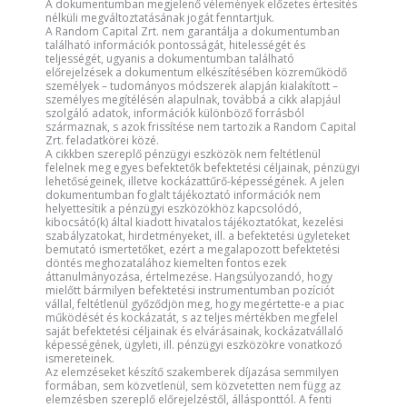
A dokumentumban megjelenő vélemények előzetes értesítés
nélküli megváltoztatásának jogát fenntartjuk.
A Random Capital Zrt. nem garantálja a dokumentumban
található információk pontosságát, hitelességét és
teljességét, ugyanis a dokumentumban található
előrejelzések a dokumentum elkészítésében közreműködő
személyek – tudományos módszerek alapján kialakított –
személyes megítélésén alapulnak, továbbá a cikk alapjául
szolgáló adatok, információk különböző forrásból
származnak, s azok frissítése nem tartozik a Random Capital
Zrt. feladatkörei közé.
A cikkben szereplő pénzügyi eszközök nem feltétlenül
felelnek meg egyes befektetők befektetési céljainak, pénzügyi
lehetőségeinek, illetve kockázattűrő-képességének. A jelen
dokumentumban foglalt tájékoztató információk nem
helyettesítik a pénzügyi eszközökhöz kapcsolódó,
kibocsátó(k) által kiadott hivatalos tájékoztatókat, kezelési
szabályzatokat, hirdetményeket, ill. a befektetési ügyleteket
bemutató ismertetőket, ezért a megalapozott befektetési
döntés meghozatalához kiemelten fontos ezek
áttanulmányozása, értelmezése. Hangsúlyozandó, hogy
mielőtt bármilyen befektetési instrumentumban pozíciót
vállal, feltétlenül győződjön meg, hogy megértette-e a piac
működését és kockázatát, s az teljes mértékben megfelel
saját befektetési céljainak és elvárásainak, kockázatvállaló
képességének, ügyleti, ill. pénzügyi eszközökre vonatkozó
ismereteinek.
Az elemzéseket készítő szakemberek díjazása semmilyen
formában, sem közvetlenül, sem közvetetten nem függ az
elemzésben szereplő előrejelzéstől, állásponttól. A fenti