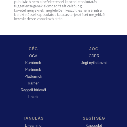
publikáció nem a befektetéssel kapcsolatos kutatás
függetlenségének előmozdítását célzó jogi
követelményeknek megfelelően készült, és nem érinti a
befektetéssel kapcsolatos kutatás terjesztését megelőző
kereskedésre vonatkozó tiltás.
CÉG
JOG
OGA
GDPR
Kurátorok
Jogi nyilatkozat
Partnerek
Platformok
Karrier
Reggeli hírlevél
Linkek
TANULÁS
SEGÍTSÉG
E-learning
Kapcsolat