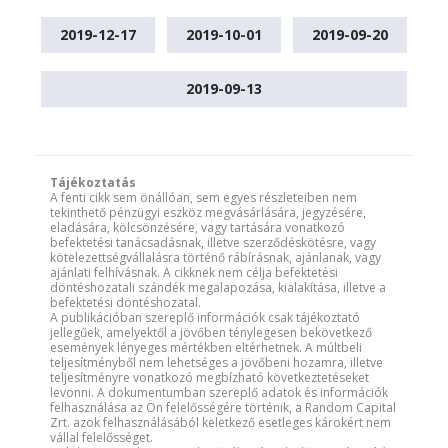
2019-12-17
2019-10-01
2019-09-20
2019-09-13
Tájékoztatás
A fenti cikk sem önállóan, sem egyes részleteiben nem
tekinthető pénzügyi eszköz megvásárlására, jegyzésére,
eladására, kölcsönzésére, vagy tartására vonatkozó
befektetési tanácsadásnak, illetve szerződéskötésre, vagy
kötelezettségvállalásra történő rábírásnak, ajánlanak, vagy
ajánlati felhívásnak. A cikknek nem célja befektetési
döntéshozatali szándék megalapozása, kialakítása, illetve a
befektetési döntéshozatal.
A publikációban szereplő információk csak tájékoztató
jellegűek, amelyektől a jövőben ténylegesen bekövetkező
események lényeges mértékben eltérhetnek. A múltbeli
teljesítményből nem lehetséges a jövőbeni hozamra, illetve
teljesítményre vonatkozó megbízható következtetéseket
levonni. A dokumentumban szereplő adatok és információk
felhasználása az Ön felelősségére történik, a Random Capital
Zrt. azok felhasználásából keletkező esetleges károkért nem
vállal felelősséget.