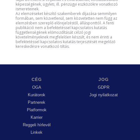
képességének, ügyleti, ill. pénzügyi eszközökre vonatkozó
ismereteinek.
Az elemzéseket készítő szakemberek díjazása semmilyen
formában, sem közvetlenül, sem közvetetten nem függ az
elemzésben szereplő előrejelzéstől, állásponttól. A fenti
publikáció nem a befektetéssel kapcsolatos kutatás
függetlenségének előmozdítását célzó jogi
követelményeknek megfelelően készült, és nem érinti a
befektetéssel kapcsolatos kutatás terjesztését megelőző
kereskedésre vonatkozó tiltás.
CÉG
JOG
OGA
GDPR
Kurátorok
Jogi nyilatkozat
Partnerek
Platformok
Karrier
Reggeli hírlevél
Linkek