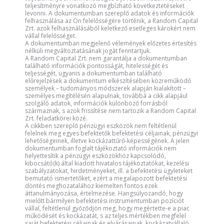
teljesítményre vonatkozó megbízható következtetéseket
levonni. A dokumentumban szereplő adatok és információk
felhasználása az Ön felelősségére történik, a Random Capital
Zrt. azok felhasználásából keletkező esetleges károkért nem
vállal felelősséget.
A dokumentumban megjelenő vélemények előzetes értesítés
nélküli megváltoztatásának jogát fenntartjuk.
A Random Capital Zrt. nem garantálja a dokumentumban
található információk pontosságát, hitelességét és
teljességét, ugyanis a dokumentumban található
előrejelzések a dokumentum elkészítésében közreműködő
személyek – tudományos módszerek alapján kialakított –
személyes megítélésén alapulnak, továbbá a cikk alapjául
szolgáló adatok, információk különböző forrásból
származnak, s azok frissítése nem tartozik a Random Capital
Zrt. feladatkörei közé.
A cikkben szereplő pénzügyi eszközök nem feltétlenül
felelnek meg egyes befektetők befektetési céljainak, pénzügyi
lehetőségeinek, illetve kockázattűrő-képességének. A jelen
dokumentumban foglalt tájékoztató információk nem
helyettesítik a pénzügyi eszközökhöz kapcsolódó,
kibocsátó(k) által kiadott hivatalos tájékoztatókat, kezelési
szabályzatokat, hirdetményeket, ill. a befektetési ügyleteket
bemutató ismertetőket, ezért a megalapozott befektetési
döntés meghozatalához kiemelten fontos ezek
áttanulmányozása, értelmezése. Hangsúlyozandó, hogy
mielőtt bármilyen befektetési instrumentumban pozíciót
vállal, feltétlenül győződjön meg, hogy megértette-e a piac
működését és kockázatát, s az teljes mértékben megfelel
saját befektetési céljainak és elvárásainak, kockázatvállaló