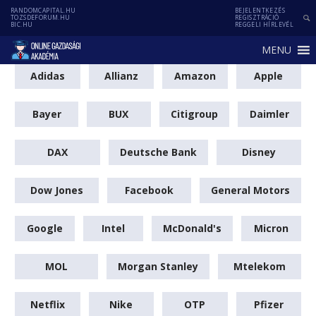
RANDOMCAPITAL.HU
BEJELENTKEZÉS
TOZSDEFORUM.HU
REGISZTRÁCIÓ
BIC.HU
REGGELI HÍRLEVÉL
MENU
Adidas
Allianz
Amazon
Apple
Bayer
BUX
Citigroup
Daimler
DAX
Deutsche Bank
Disney
Dow Jones
Facebook
General Motors
Google
Intel
McDonald's
Micron
MOL
Morgan Stanley
Mtelekom
Netflix
Nike
OTP
Pfizer