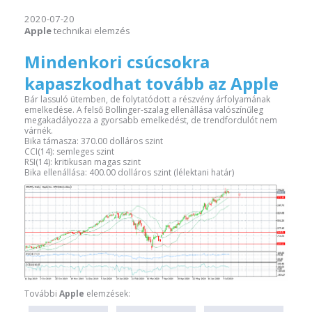
2020-07-20
Apple
technikai elemzés
Mindenkori csúcsokra
kapaszkodhat tovább az Apple
Bár lassuló ütemben, de folytatódott a részvény árfolyamának
emelkedése. A felső Bollinger-szalag ellenállása valószínűleg
megakadályozza a gyorsabb emelkedést, de trendfordulót nem
várnék.
Bika támasza: 370.00 dolláros szint
CCI(14): semleges szint
RSI(14): kritikusan magas szint
Bika ellenállása: 400.00 dolláros szint (lélektani határ)
További
Apple
elemzések: