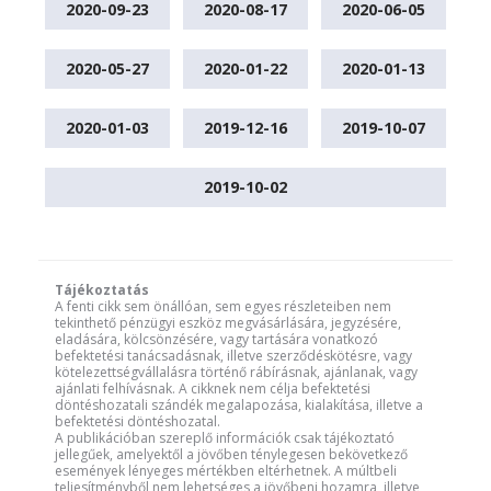
2020-09-23
2020-08-17
2020-06-05
2020-05-27
2020-01-22
2020-01-13
2020-01-03
2019-12-16
2019-10-07
2019-10-02
Tájékoztatás
A fenti cikk sem önállóan, sem egyes részleteiben nem
tekinthető pénzügyi eszköz megvásárlására, jegyzésére,
eladására, kölcsönzésére, vagy tartására vonatkozó
befektetési tanácsadásnak, illetve szerződéskötésre, vagy
kötelezettségvállalásra történő rábírásnak, ajánlanak, vagy
ajánlati felhívásnak. A cikknek nem célja befektetési
döntéshozatali szándék megalapozása, kialakítása, illetve a
befektetési döntéshozatal.
A publikációban szereplő információk csak tájékoztató
jellegűek, amelyektől a jövőben ténylegesen bekövetkező
események lényeges mértékben eltérhetnek. A múltbeli
teljesítményből nem lehetséges a jövőbeni hozamra, illetve