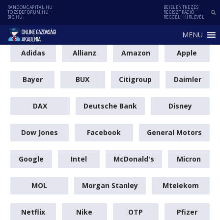
RANDOMCAPITAL.HU
BEJELENTKEZÉS
TOZSDEFORUM.HU
REGISZTRÁCIÓ
BIC.HU
REGGELI HÍRLEVÉL
MENU
Adidas
Allianz
Amazon
Apple
Bayer
BUX
Citigroup
Daimler
DAX
Deutsche Bank
Disney
Dow Jones
Facebook
General Motors
Google
Intel
McDonald's
Micron
MOL
Morgan Stanley
Mtelekom
Netflix
Nike
OTP
Pfizer