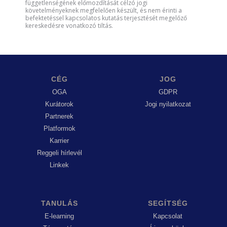
függetlenségének előmozdítását célzó jogi
követelményeknek megfelelően készült, és nem érinti a
befektetéssel kapcsolatos kutatás terjesztését megelőző
kereskedésre vonatkozó tiltás.
CÉG
JOG
OGA
GDPR
Kurátorok
Jogi nyilatkozat
Partnerek
Platformok
Karrier
Reggeli hírlevél
Linkek
TANULÁS
SEGÍTSÉG
E-learning
Kapcsolat