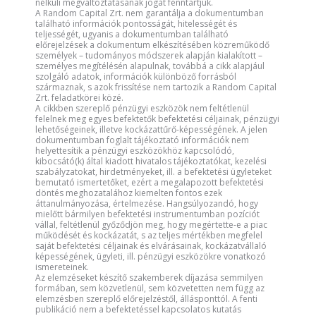
nélküli megváltoztatásának jogát fenntartjuk.
A Random Capital Zrt. nem garantálja a dokumentumban
található információk pontosságát, hitelességét és
teljességét, ugyanis a dokumentumban található
előrejelzések a dokumentum elkészítésében közreműködő
személyek – tudományos módszerek alapján kialakított –
személyes megítélésén alapulnak, továbbá a cikk alapjául
szolgáló adatok, információk különböző forrásból
származnak, s azok frissítése nem tartozik a Random Capital
Zrt. feladatkörei közé.
A cikkben szereplő pénzügyi eszközök nem feltétlenül
felelnek meg egyes befektetők befektetési céljainak, pénzügyi
lehetőségeinek, illetve kockázattűrő-képességének. A jelen
dokumentumban foglalt tájékoztató információk nem
helyettesítik a pénzügyi eszközökhöz kapcsolódó,
kibocsátó(k) által kiadott hivatalos tájékoztatókat, kezelési
szabályzatokat, hirdetményeket, ill. a befektetési ügyleteket
bemutató ismertetőket, ezért a megalapozott befektetési
döntés meghozatalához kiemelten fontos ezek
áttanulmányozása, értelmezése. Hangsúlyozandó, hogy
mielőtt bármilyen befektetési instrumentumban pozíciót
vállal, feltétlenül győződjön meg, hogy megértette-e a piac
működését és kockázatát, s az teljes mértékben megfelel
saját befektetési céljainak és elvárásainak, kockázatvállaló
képességének, ügyleti, ill. pénzügyi eszközökre vonatkozó
ismereteinek.
Az elemzéseket készítő szakemberek díjazása semmilyen
formában, sem közvetlenül, sem közvetetten nem függ az
elemzésben szereplő előrejelzéstől, állásponttól. A fenti
publikáció nem a befektetéssel kapcsolatos kutatás