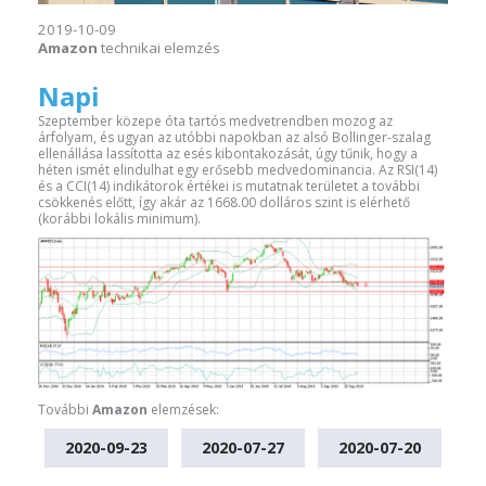
2019-10-09
Amazon
technikai elemzés
Napi
Szeptember közepe óta tartós medvetrendben mozog az
árfolyam, és ugyan az utóbbi napokban az alsó Bollinger-szalag
ellenállása lassította az esés kibontakozását, úgy tűnik, hogy a
héten ismét elindulhat egy erősebb medvedominancia. Az RSI(14)
és a CCI(14) indikátorok értékei is mutatnak területet a további
csökkenés előtt, így akár az 1668.00 dolláros szint is elérhető
(korábbi lokális minimum).
További
Amazon
elemzések:
2020-09-23
2020-07-27
2020-07-20