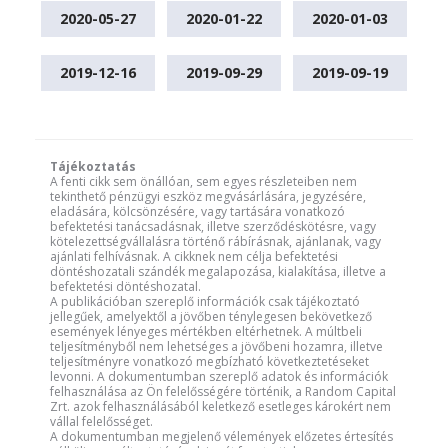
2020-05-27
2020-01-22
2020-01-03
2019-12-16
2019-09-29
2019-09-19
Tájékoztatás
A fenti cikk sem önállóan, sem egyes részleteiben nem
tekinthető pénzügyi eszköz megvásárlására, jegyzésére,
eladására, kölcsönzésére, vagy tartására vonatkozó
befektetési tanácsadásnak, illetve szerződéskötésre, vagy
kötelezettségvállalásra történő rábírásnak, ajánlanak, vagy
ajánlati felhívásnak. A cikknek nem célja befektetési
döntéshozatali szándék megalapozása, kialakítása, illetve a
befektetési döntéshozatal.
A publikációban szereplő információk csak tájékoztató
jellegűek, amelyektől a jövőben ténylegesen bekövetkező
események lényeges mértékben eltérhetnek. A múltbeli
teljesítményből nem lehetséges a jövőbeni hozamra, illetve
teljesítményre vonatkozó megbízható következtetéseket
levonni. A dokumentumban szereplő adatok és információk
felhasználása az Ön felelősségére történik, a Random Capital
Zrt. azok felhasználásából keletkező esetleges károkért nem
vállal felelősséget.
A dokumentumban megjelenő vélemények előzetes értesítés