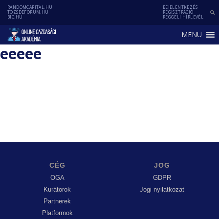
RANDOMCAPITAL.HU
BEJELENTKEZÉS
TOZSDEFORUM.HU
REGISZTRÁCIÓ
BIC.HU
REGGELI HÍRLEVÉL
MENU
eeeee
CÉG
JOG
OGA
GDPR
Kurátorok
Jogi nyilatkozat
Partnerek
Platformok