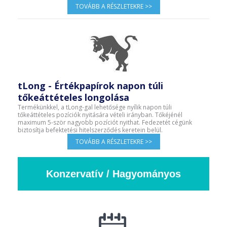
TOVÁBB A RÉSZLETEKRE >>
tLong - Értékpapírok napon túli
tőkeáttételes longolása
Termékünkkel, a tLong-gal lehetősége nyílik napon túli
tőkeáttételes pozíciók nyitására vételi irányban. Tőkéjénél
maximum 5-ször nagyobb pozíciót nyithat. Fedezetét cégünk
biztosítja befektetési hitelszerződés keretein belül.
TOVÁBB A RÉSZLETEKRE >>
Konzervatív / Hagyományos