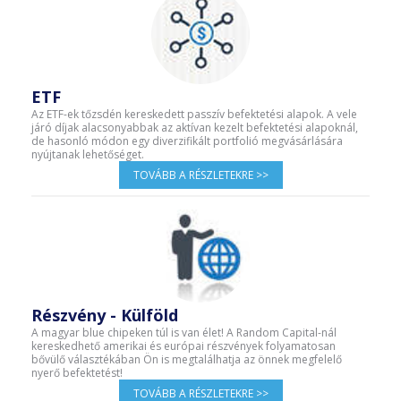
ETF
Az ETF-ek tőzsdén kereskedett passzív befektetési alapok. A vele
járó díjak alacsonyabbak az aktívan kezelt befektetési alapoknál,
de hasonló módon egy diverzifikált portfolió megvásárlására
nyújtanak lehetőséget.
TOVÁBB A RÉSZLETEKRE >>
Részvény - Külföld
A magyar blue chipeken túl is van élet! A Random Capital-nál
kereskedhető amerikai és európai részvények folyamatosan
bővülő választékában Ön is megtalálhatja az önnek megfelelő
nyerő befektetést!
TOVÁBB A RÉSZLETEKRE >>