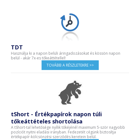
TDT
Használja ki a napon belüli áringadozásokat és kössön napon
belül - akár 7x-es tőkeáttétellel!
TOVÁBB A RÉSZLETEKRE >>
tShort - Értékpapírok napon túli
tőkeáttételes shortolása
A tShort-tal lehetősége nyílik tőkéjénél maximum 5-ször nagyobb
pozíciót nyitni eladási irányban. Fedezetét cégünk biztosítja
értékpapír-kölcsönzési szerződés keretein belül.