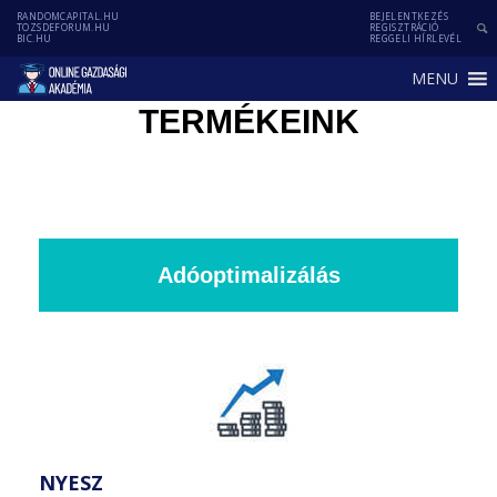
RANDOMCAPITAL.HU
BEJELENTKEZÉS
TOZSDEFORUM.HU
REGISZTRÁCIÓ
BIC.HU
REGGELI HÍRLEVÉL
MENU
TERMÉKEINK
Adóoptimalizálás
NYESZ