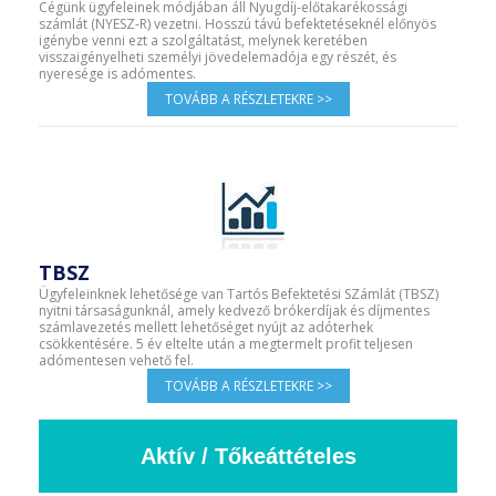
Cégünk ügyfeleinek módjában áll Nyugdíj-előtakarékossági
számlát (NYESZ-R) vezetni. Hosszú távú befektetéseknél előnyös
igénybe venni ezt a szolgáltatást, melynek keretében
visszaigényelheti személyi jövedelemadója egy részét, és
nyeresége is adómentes.
TOVÁBB A RÉSZLETEKRE >>
TBSZ
Ügyfeleinknek lehetősége van Tartós Befektetési SZámlát (TBSZ)
nyitni társaságunknál, amely kedvező brókerdíjak és díjmentes
számlavezetés mellett lehetőséget nyújt az adóterhek
csökkentésére. 5 év eltelte után a megtermelt profit teljesen
adómentesen vehető fel.
TOVÁBB A RÉSZLETEKRE >>
Aktív / Tőkeáttételes