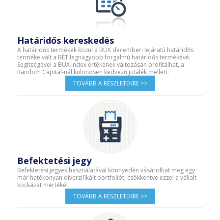
Határidős kereskedés
A határidős termékek közül a BUX decemberi lejáratú határidős
terméke vált a BÉT legnagyobb forgalmú határidős termékévé.
Segítségével a BUX index értékének változásán profitálhat, a
Random Capital-nál különösen kedvező jutalék mellett.
TOVÁBB A RÉSZLETEKRE >>
Befektetési jegy
Befektetési jegyek használatával könnyedén vásárolhat meg egy
már hatékonyan diverzifikált portfoliót, csökkentve ezzel a vállalt
kockázat mértékét.
TOVÁBB A RÉSZLETEKRE >>